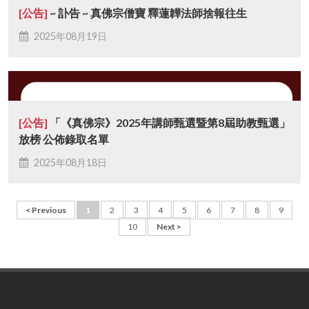
[公告]
~ 訃告 ~ 真佛宗僧寶 釋蓮韡法師捨報往生
2025年08月19日
[公告]
「《真佛宗》2025年講師甄選暨第8屆助教甄選」
放榜 公佈錄取名單
2025年08月18日
< Previous
1
2
3
4
5
6
7
8
9
10
Next >