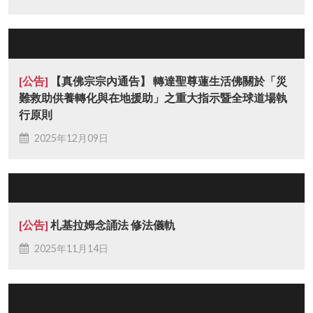
[公告]
【真佛宗宗內通告】 轉達聖尊蓮生活佛關於「災
難救助供養轉化與在地援助」之重大指示暨全球道場執
行原則
2025年12月09日
[公告]
札基拉姆念誦法 修法儀軌
2025年11月14日