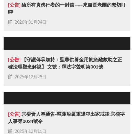
[公告]
給所有真佛行者的一封信 ——來自長老團的懇切叮
嚀
2026年01月04日
[公告]
【守護傳承加持：聖尊供養金用於急難救助之正
確法理觀念解說】 文號：釋法字聲明第001號
2025年12月29日
[公告]
宗委會人事通告-釋蓮㼘嚴重違犯出家戒律 宗律字
人事第0024號令
2025年12月11日