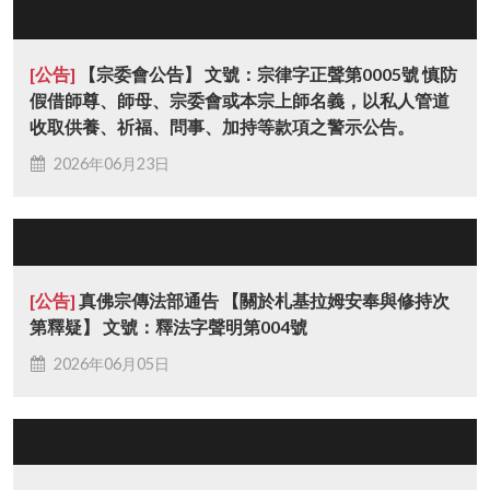
[公告]
【宗委會公告】 文號：宗律字正聲第0005號 慎防
假借師尊、師母、宗委會或本宗上師名義，以私人管道
收取供養、祈福、問事、加持等款項之警示公告。
2026年06月23日
[公告]
真佛宗傳法部通告 【關於札基拉姆安奉與修持次
第釋疑】 文號：釋法字聲明第004號
2026年06月05日