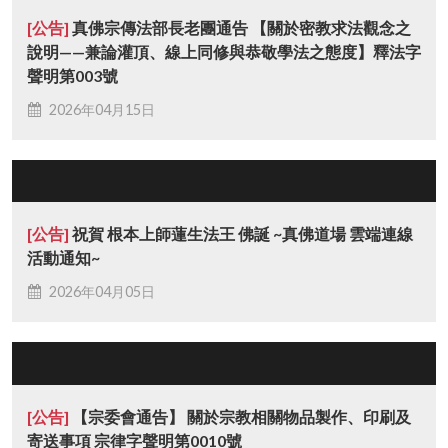
[公告]
真佛宗傳法部長老團通告 【關於密教求法觀念之
說明——兼論灌頂、線上同修與恭敬學法之態度】釋法字
聲明第003號
2026年04月15日
[公告]
祝賀 根本上師蓮生法王 佛誕 ~真佛道場 雲端連線
活動通知~
2026年04月05日
[公告]
【宗委會通告】 關於宗教相關物品製作、印刷及
寄送事項 宗律字聲明第0010號