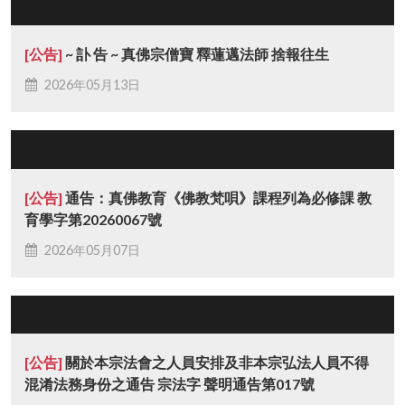
[公告]
~ 訃 告 ~ 真佛宗僧寶 釋蓮邁法師 捨報往生
2026年05月13日
[公告]
通告：真佛教育《佛教梵唄》課程列為必修課 教
育學字第20260067號
2026年05月07日
[公告]
關於本宗法會之人員安排及非本宗弘法人員不得
混淆法務身份之通告 宗法字 聲明通告第017號