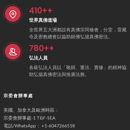
410
++
世界真佛道場
全世界五大洲都設有真佛宗同修會，分堂，雷藏
寺及密教總會以協助師佛弘揚真佛密法。
780
++
弘法人員
各級弘法人員以「敬師、重法、實修」的精神協
助弘揚真佛密法與推廣法務。
宗委會辦事處
美國、加拿大及歐洲時區：
宗委會辦事處-1 TBF-SEA
電話/WhatsApp： +1-6047266518