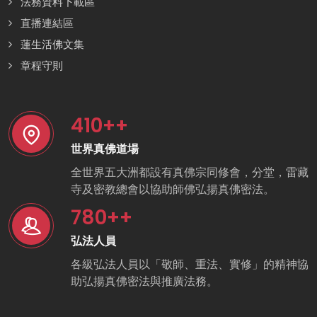
法務資料下載區
直播連結區
蓮生活佛文集
章程守則
410
++
世界真佛道場
全世界五大洲都設有真佛宗同修會，分堂，雷藏
寺及密教總會以協助師佛弘揚真佛密法。
780
++
弘法人員
各級弘法人員以「敬師、重法、實修」的精神協
助弘揚真佛密法與推廣法務。