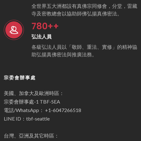
全世界五大洲都設有真佛宗同修會，分堂，雷藏
寺及密教總會以協助師佛弘揚真佛密法。
780
++
弘法人員
各級弘法人員以「敬師、重法、實修」的精神協
助弘揚真佛密法與推廣法務。
宗委會辦事處
美國、加拿大及歐洲時區：
宗委會辦事處-1 TBF-SEA
電話/WhatsApp： +1-6047266518
LINE ID：tbf-seattle
台灣、亞洲及其它時區：