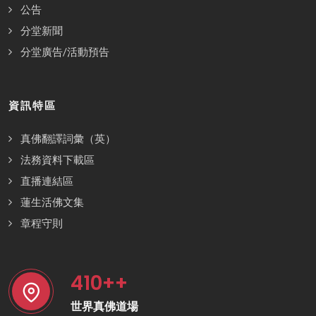
公告
分堂新聞
分堂廣告/活動預告
資訊特區
真佛翻譯詞彙（英）
法務資料下載區
直播連結區
蓮生活佛文集
章程守則
410
++
世界真佛道場