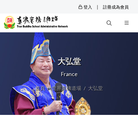
|
登入
註冊成為會員
大弘堂
France
首頁
世界真佛道場
大弘堂