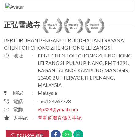
正弘雷藏寺
PERTUBUHAN PENGANUT BUDDHA TANTRAYANA
CHEN FOH CHONG ZHENG HONG LEI ZANG SI
地址
:
PPBT CHEN FOH CHONG ZHENG HONG
LEI ZANG SI, PULAU PINANG. PMT 1291,
BAGAN LALANG, KAMPUNG MANGGIS,
13400 BUTTERWORTH, PENANG,
MALAYSIA
國家
:
Malaysia
電話
:
+60124767778
電郵
:
vip328@ymail.com
大事紀
:
查看道場真佛大事紀
FOLLOW 追踪