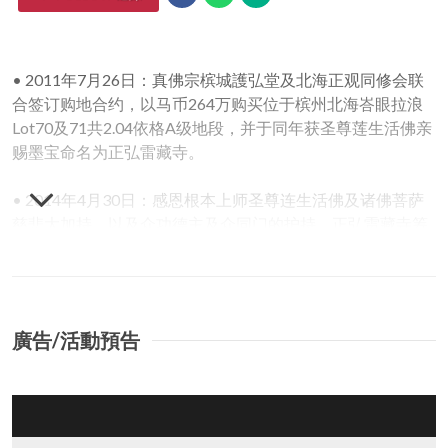
• 2011年7月26日：真佛宗槟城護弘堂及北海正观同修会联
合签订购地合约，以马币264万购买位于槟州北海峇眼拉浪
Lot70及71共2.04依格A级地段，并于同年获圣尊莲生活佛亲
赐墨宝命名为正弘雷藏寺。
• 2014年4月30日：感恩根本上师圣尊连生活佛及诸佛菩萨
慈悲大加持，以及众功德主及众同门的护持，正弘雷藏寺筹
建 委员会顺利如期付清购地款项，并正式将地契割名至槟城
護弘堂及北海正观同修会名下。
• 2017年3月11日：正弘雷藏寺筹建委员会于请示师尊神算
获得许可后，决定先建立一栋两层楼总面积5300平方英尺的
廣告/活動預告
大雄宝殿。
• 2017年9月28日：建筑图测获北海市政局批准，获得建筑
准证。
• 2018年1月18日：正式动土开工。
• 2019年8月20日：正弘雷藏寺正式获准社团注册局在1966