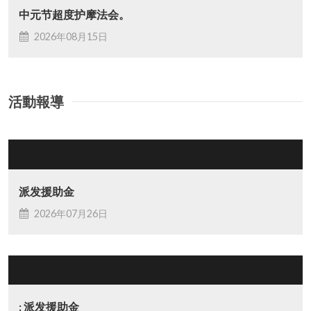
年社团法令之下注册，注册号码：PPM-007-07-
中元节超度护摩法会。
20082019。
2026年08月15日
* 2019年9月16日召开第一届会员大会正式成立。
• 2019年11月1日：正弘雷藏寺正式获得真佛宗世界宗委会
的认可，正式成为全世界三十多座雷藏寺之一。
• 2020年6月16日，本寺建筑工程获得CCC入伙证，并开始
活動報導
装修工程。
2020年8月21日, 本寺获得威省市政局颁给正式门牌列号
PMT1291。
• 2020年12月27日，本寺举行开光大典，邀请马密总总会长
释莲太上师莅临主持仪式。
派发援助金
1. 第一届（2019-2021年度）理事
2026年07月26日
主席: 释莲谁法师
署理主席: 陈文辉助教
总务: 黄光荣
副总务: 林素旭
财政: 李斯意
: 派发援助金
委员: 黄增 冯展鹏 郭修成 蓝允啁 杨文利