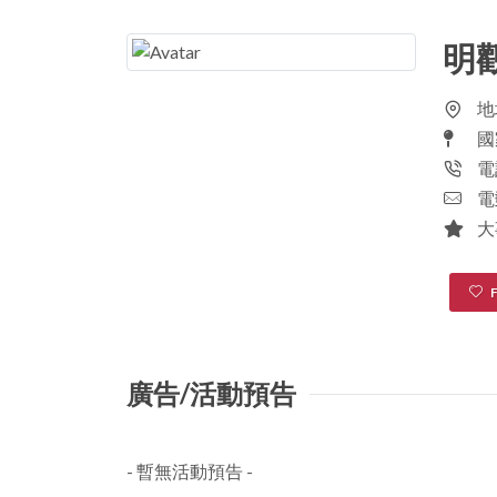
明
地
國
電
電
大
廣告/活動預告
- 暫無活動預告 -