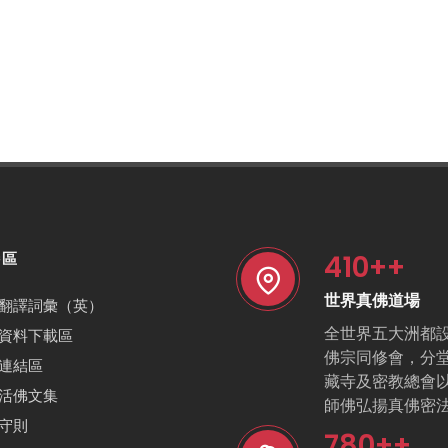
410
++
特區
世界真佛道場
翻譯詞彙（英）
全世界五大洲都
資料下載區
佛宗同修會，分
連結區
藏寺及密教總會
活佛文集
師佛弘揚真佛密
守則
780
++