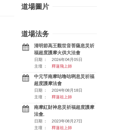
道場圖片
道場法务
清明節高王觀世音菩薩息災祈
福超度護摩火供大法會
日期 ：
2026年04月05日
主壇 ：
釋蓮飛上師
中元节南摩咕噜咕咧息災祈福
超度護摩法會
日期 ：
2024年08月18日
主壇 ：
釋蓮祖上師
南摩紅財神息災祈福超度護摩
法會,
日期 ：
2023年08月27日
主壇 ：
釋蓮祖上師