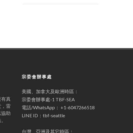
宗委會辦事處
美國、加拿大及歐洲時區：
設有真
宗委會辦事處-1 TBF-SEA
堂，雷
電話/WhatsApp： +1-6047266518
以協助
LINE ID：tbf-seattle
法。
台灣、亞洲及其它時區：