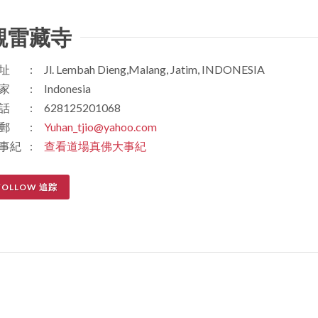
觀雷藏寺
址
:
Jl. Lembah Dieng,Malang, Jatim, INDONESIA
家
:
Indonesia
話
:
628125201068
郵
:
Yuhan_tjio@yahoo.com
事紀
:
查看道場真佛大事紀
FOLLOW 追踪