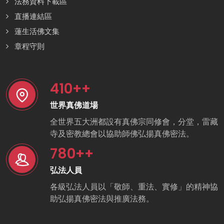
法務資料下載區
直播連結區
蓮生活佛文集
章程守則
410
++
世界真佛道場
全世界五大洲都設有真佛宗同修會，分堂，雷藏
寺及密教總會以協助師佛弘揚真佛密法。
780
++
弘法人員
各級弘法人員以「敬師、重法、實修」的精神協
助弘揚真佛密法與推廣法務。