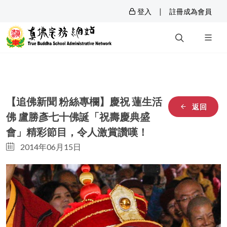
|
登入
註冊成為會員
【追佛新聞 粉絲專欄】慶祝 蓮生活
返回
佛 盧勝彥七十佛誕「祝壽慶典盛
會」精彩節目，令人激賞讚嘆！
2014年06月15日