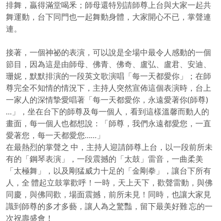
排舞，贏得滿堂喝釆；師母還特別請師尊上台與大家一起共
舞運動，台下同門也一起舞動身體，大家開心不已，掌聲連
連。
接著，一個神祕的表演，可以說是全場中最令人感動的一個
節目，因為這是由師母、佛青、佛奇、盧弘、盧君、安迪、
珊妮，默默排演的一段英文歌演唱「每一天都愛你」；在師
尊完全不知情的情況下，主持人突然宣佈這個表演時，台上
一家人的深情摯愛唱著「每一天都愛你，永遠愛著你(師尊)
…」，坐在台下的師尊及每一個人，看到這樣溫馨而動人的
畫面，每一個人也都想說：「師尊，我們永遠都愛您，一直
愛著您，每一天都愛您……」
在最熱烈的掌聲之 中，主持人迎請師尊上台，以一段前所未
有的「鋼琴表演」，一段震撼的「太鼓」雷音，一曲柔美
「太極舞」，以及剛猛威力十足的「金剛拳」，讓台下所有
人，全 體起立鼓掌歡呼！一時，天上天下，歡聲雷動，與佛
同慶，與佛同歡，場面震撼，前所未見！同時，也讓大家見
識到師尊的多才多藝，讓人為之驚豔，留下最美好難 忘的一
次祝壽盛會！