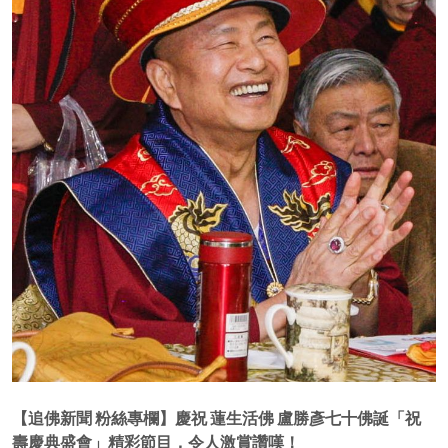
【追佛新聞 粉絲專欄】慶祝 蓮生活佛 盧勝彥七十佛誕「祝
壽慶典盛會」精彩節目，令人激賞讚嘆！