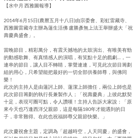
【水中月 西雅圖報導】
2014年6月15日(農曆五月十八日)由宗委會、彩虹雷藏寺、
西雅圖雷藏寺主辦為蓮生活佛 盧勝彥無上法王舉辦盛大「祝
壽慶典盛會」。
當晚節目，精彩萬分，有震天撼地的太鼓演出、有唯美有勁
的動感歌舞、有真情感人的演唱，有笑點十足的戲劇…，一
連串的節目，讓人目不轉睛，掌聲連連，可見此次節目籌劃
組的用心，只希望能把最好的一切全部供養師尊，與佛同
樂！
此次的主持人是由蓮訶上師、蓮潔上師擔任，兩位上師也是
此次節目籌劃的執行長兼製作人；「祝壽慶典」上彼此默契
十足，表現可圈可點，令人讚嘆！主持人告訴大家說：「原
來今天也巧逢西洋父親節，這是每隔180年才能遇到的日
子，非常難得。在此也祝福師尊父親節快樂。」
此次慶祝會主題，定調為「超越時空，人天同慶」的盛會，