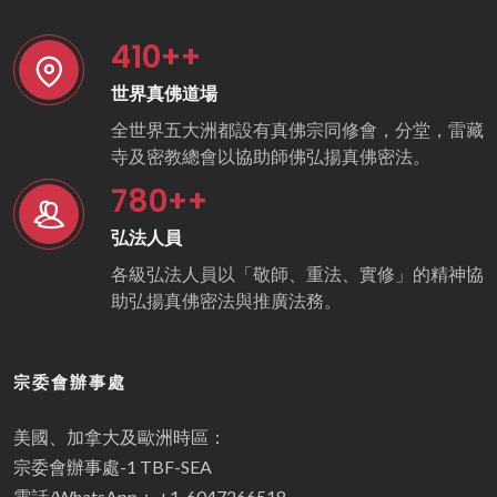
410
++
世界真佛道場
全世界五大洲都設有真佛宗同修會，分堂，雷藏
寺及密教總會以協助師佛弘揚真佛密法。
780
++
弘法人員
各級弘法人員以「敬師、重法、實修」的精神協
助弘揚真佛密法與推廣法務。
宗委會辦事處
美國、加拿大及歐洲時區：
宗委會辦事處-1 TBF-SEA
電話/WhatsApp： +1-6047266518