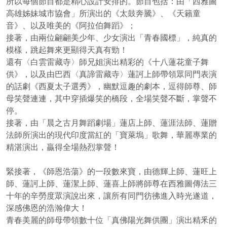
所以每個節目都是精心設計安排的。節目包括：由「西雅圖
高雄姊妹城市協會」所演出的《太鼓奔騰》、《天籟童
音》、以及唯美的《阿拉伯舞蹈》；
接著，由兩位翩翩美少年、少女演出「青春國標」，純真的
模樣，跳起舞來更顯得天真有勁！
還有〈白雲雷藏寺〉師兄姐演出精彩的《十八蓮花童子舞
供》，以及由巴西〈真諦雷藏寺〉蓮訶上師帶領眾同門表演
的話劇《西夏太子選秀》，幽默逗趣的劇本，逗得師尊、師
母笑聲連連，其中穿插爆笑的橋段，全場笑聲不斷，掌聲不
停。
接著，由「晨之古月舞蹈劇場」蓮店上師、蓮涯法師、蓮贈
法師所演出的現代印度當紅的「寶萊塢」歌舞，華麗專業的
精湛演出，贏得全場熱烈掌聲！
緊接著，《師恩浩蕩》的一段數來寶，由德輝上師、蓮旺上
師、蓮訶上師、蓮潔上師、蓮喜上師將師尊在西雅圖傳法三
十年的辛勞度眾演說出來，讓所有同門彷彿進入時光遂道，
深感佛恩的浩瀚偉大！
青春美麗的師母帶領數十位「真佛陽光舞供團」演出精釆的