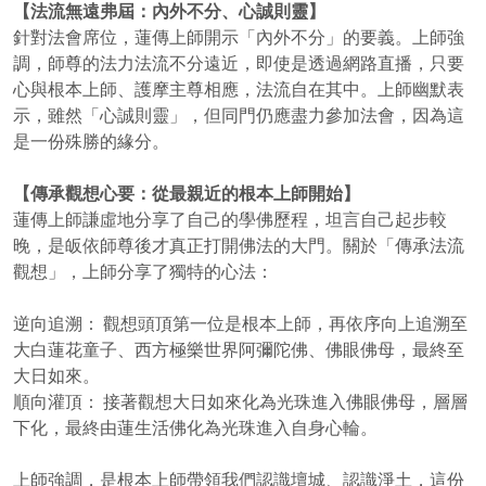
【法流無遠弗屆：內外不分、心誠則靈】
針對法會席位，蓮傳上師開示「內外不分」的要義。上師強
調，師尊的法力法流不分遠近，即使是透過網路直播，只要
心與根本上師、護摩主尊相應，法流自在其中。上師幽默表
示，雖然「心誠則靈」，但同門仍應盡力參加法會，因為這
是一份殊勝的緣分。
【傳承觀想心要：從最親近的根本上師開始】
蓮傳上師謙虛地分享了自己的學佛歷程，坦言自己起步較
晚，是皈依師尊後才真正打開佛法的大門。關於「傳承法流
觀想」，上師分享了獨特的心法：
逆向追溯： 觀想頭頂第一位是根本上師，再依序向上追溯至
大白蓮花童子、西方極樂世界阿彌陀佛、佛眼佛母，最終至
大日如來。
順向灌頂： 接著觀想大日如來化為光珠進入佛眼佛母，層層
下化，最終由蓮生活佛化為光珠進入自身心輪。
上師強調，是根本上師帶領我們認識壇城、認識淨土，這份