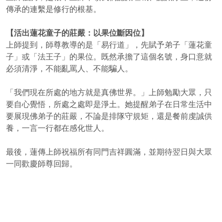
傳承的連繫是修行的根基。
【活出蓮花童子的莊嚴：以果位斷因位】
上師提到，師尊教導的是「易行道」，先賦予弟子「蓮花童
子」或「法王子」的果位。既然承擔了這個名號，身口意就
必須清淨，不能亂罵人、不能騙人。
「我們現在所處的地方就是真佛世界。」上師勉勵大眾，只
要自心覺悟，所處之處即是淨土。她提醒弟子在日常生活中
要展現佛弟子的莊嚴，不論是排隊守規矩，還是餐前虔誠供
養，一言一行都在感化世人。
最後，蓮傳上師祝福所有同門吉祥圓滿，並期待翌日與大眾
一同歡慶師尊回歸。