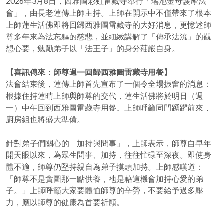
2026年3月8日，西雅圖彩虹雷藏寺舉行「瑤池金母護摩法
會」，由長老蓮傳上師主持。上師在開示中不僅帶來了根本
上師蓮生活佛即將回歸西雅圖雷藏寺的大好消息，更憶述師
尊多年來為法忘軀的慈悲，並細緻講解了「傳承法流」的觀
想心要，勉勵弟子以「法王子」的身分莊嚴自身。
【喜訊傳來：師尊週一回歸西雅圖雷藏寺用餐】
法會結束後，蓮傳上師首先宣布了一個令全場振奮的消息：
根據住持蓮晴上師與師尊的交代，蓮生活佛將於明日（週
一）中午回到西雅圖雷藏寺用餐。上師呼籲同門踴躍前來，
廚房組也將盛大準備。
針對弟子們關心的「加持與問事」，上師表示，師尊自早年
開天眼以來，為眾生問事、加持，往往忙碌至深夜。即使身
體不適，師尊仍堅持親自為弟子摸頭加持。上師感嘆道：
「師尊不是貪圖那一點供養，祂是藉這機會加持心愛的弟
子。」上師呼籲大家要體恤師尊的辛勞，不要給予過多壓
力，應以師尊的健康為首要祈願。