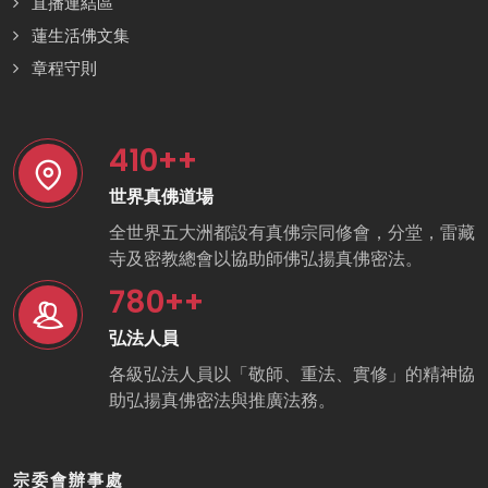
直播連結區
蓮生活佛文集
章程守則
410
++
世界真佛道場
全世界五大洲都設有真佛宗同修會，分堂，雷藏
寺及密教總會以協助師佛弘揚真佛密法。
780
++
弘法人員
各級弘法人員以「敬師、重法、實修」的精神協
助弘揚真佛密法與推廣法務。
宗委會辦事處