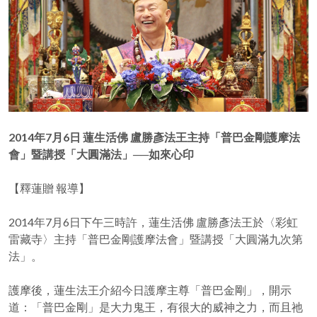
2014年7月6日 蓮生活佛 盧勝彥法王主持「普巴金剛護摩法
會」暨講授「大圓滿法」──如來心印
【釋蓮贈 報導】
2014年7月6日下午三時許，蓮生活佛 盧勝彥法王於〈彩虹
雷藏寺〉主持「普巴金剛護摩法會」暨講授「大圓滿九次第
法」。
護摩後，蓮生法王介紹今日護摩主尊「普巴金剛」，開示
道：「普巴金剛」是大力鬼王，有很大的威神之力，而且祂