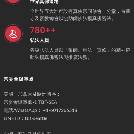
世界真佛道場
全世界五大洲都設有真佛宗同修會，分堂，雷藏
寺及密教總會以協助師佛弘揚真佛密法。
780
++
弘法人員
各級弘法人員以「敬師、重法、實修」的精神協
助弘揚真佛密法與推廣法務。
宗委會辦事處
美國、加拿大及歐洲時區：
宗委會辦事處-1 TBF-SEA
電話/WhatsApp： +1-6047266518
LINE ID：tbf-seattle