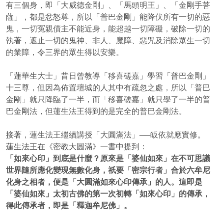
有三個身，即「大威德金剛」、「馬頭明王」、「金剛手菩
薩」，都是忿怒尊，所以「普巴金剛」能降伏所有一切的惡
鬼，一切冤親債主不能近身，能超越一切障礙，破除一切的
執著，遮止一切的鬼神、非人、魔障、惡咒及消除眾生一切
的業障，令三界的眾生得以安樂。
「蓮華生大士」昔日曾教導「移喜磋嘉」學習「普巴金剛」
十三尊，但因為佈置壇城的人其中有疏忽之處，所以「普巴
金剛」就只降臨了一半，而「移喜磋嘉」就只學了一半的普
巴金剛法，但蓮生法王得到的是完全的普巴金剛法。
接著，蓮生法王繼續講授「大圓滿法」──皈依就應實修。
蓮生法王在《密教大圓滿》一書中提到：
「如來心印」到底是什麼？原來是「婆仙如來」在不可思議
世界隨所應化變現無數化身，祇要「密宗行者」合於六牟尼
化身之相者，便是「大圓滿如來心印傳承」的人。這即是
「婆仙如來」太初古佛的第一次初轉「如來心印」的傳承，
得此傳承者，即是「釋迦牟尼佛」。