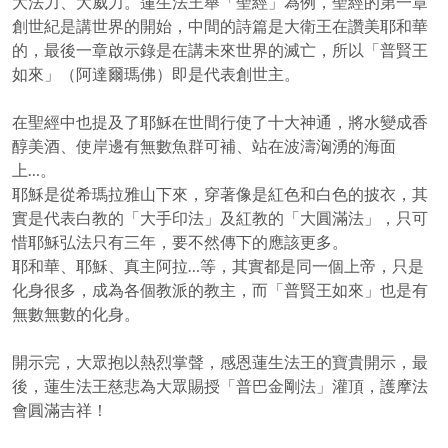
大法力、大威力。蓮生法王舉「聖經」為例，聖經的第一章
創世紀是講世界的開始，中間的詩篇是大衛王在讚美耶和華
的，最後一章啟示錄是在講未來世界的滅亡，所以「普賢王
如來」（阿達爾瑪佛）即是代表創世主。
在聖經中也提及了耶穌在世間行使了十大神通，將水變成香
醇美酒、使岸邊有無數魚群可補、站在波濤洶湧的海面
上…。
耶穌是從希瑪拉雅山下來，穿著像是紅色和白色的披衣，其
實是代表白教的「大手印法」及紅教的「大圓滿法」，只可
惜耶穌弘法只有三年，要不然傳下的應該更多。
耶和華、耶穌、真主阿拉…等，其實都是同一個上帝，只是
化身很多，成為各個教派的教主，而「普賢王如來」也是有
無數無數的化身。
開示完，大眾抱以熱烈掌聲，感恩蓮生法王的寶貴開示，最
後，蓮生法王慈悲為大眾賜授「普巴金剛法」灌頂，護摩法
會圓滿吉祥！