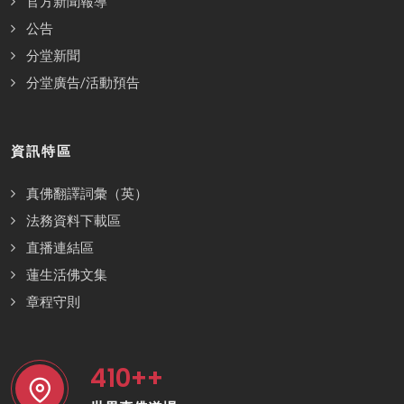
官方新聞報導
公告
分堂新聞
分堂廣告/活動預告
資訊特區
真佛翻譯詞彙（英）
法務資料下載區
直播連結區
蓮生活佛文集
章程守則
410
++