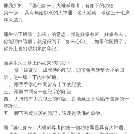
據我所知，「婆仙如來」大權威尊者，有如下的功德：
第一德──具有無始以來的大神通，名大威德，瑜伽三十七廣
釋大威力。
蓮生法王解釋「如來」的意思，就是好像有來、好像有去，
你能明白這個，就是得到了「如來心印」，如果你開悟了，
你身上會出現如來的印記。
而蓮生法王身上的如來印記如下：
一、 修「破瓦法」成就時的印記，頭頂會有硬幣大小的凹
陷，使中脈上下內外皆通。
二、 兩手手掌心中間皆有十字的記號。
三、 兩胸中間有一個卍字的印記。
四、 大拇指有大力鬼王的印記，是地藏王菩薩賜予隨身的一
尊護法。
五、 腳下有虎皮斑的印記，這即是活佛的象徵。
而「婆仙如來」大權威尊者的第一個功德即是具有大神通、