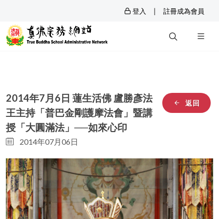
|
登入
註冊成為會員
2014年7月6日 蓮生活佛 盧勝彥法
返回
王主持「普巴金剛護摩法會」暨講
授「大圓滿法」──如來心印
2014年07月06日