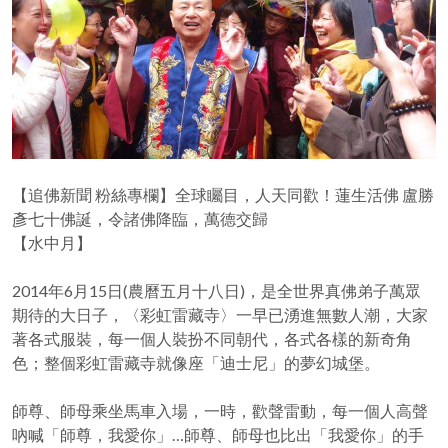
【追佛新聞 粉絲專欄】全球矚目，人天同歡！蓮生活佛 盧勝
彥七十佛誕，令諸佛降臨，萬德交歸
【水中月】
2014年6月15日(農曆五月十八日)，是全世界真佛弟子萬眾
期待的大日子，〈彩虹雷藏寺〉一早已湧進無數人潮，大家
著各式服裝，每一個人裝扮不同朝代，各式各樣的新奇角
色；整個彩虹雷藏寺就像座「迪士尼」的夢幻城堡。
師尊、師母乘坐馬車入場，一時，歡聲雷動，每一個人高聲
吶喊「師尊，我愛你」…師尊、師母也比出「我愛你」的手