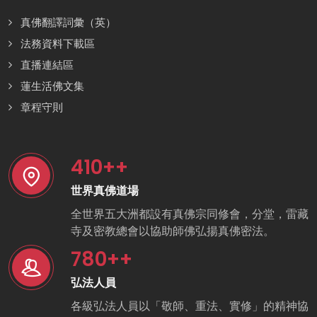
真佛翻譯詞彙（英）
法務資料下載區
直播連結區
蓮生活佛文集
章程守則
410
++
世界真佛道場
全世界五大洲都設有真佛宗同修會，分堂，雷藏
寺及密教總會以協助師佛弘揚真佛密法。
780
++
弘法人員
各級弘法人員以「敬師、重法、實修」的精神協