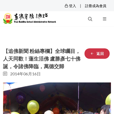
|
登入
註冊成為會員
【追佛新聞 粉絲專欄】全球矚目，
返回
人天同歡！蓮生活佛 盧勝彥七十佛
誕，令諸佛降臨，萬德交歸
2014年06月16日