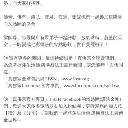
勢，向大家打招呼。
佛青、佛奇、盧弘、盧君、安迪、珊妮也都一起參加這隆重
而又熱閙的盛會。
當師尊、師母與所有眾弟子一起許願，放氣球時，蔚藍的天
空，一時變成七彩繽紛的點點彩虹，實在美麗極了！
⓪ 還有更多的新聞，敬請持續鎖定「真佛宗全球資訊網」，
為您掌握蓮生活佛 盧勝彥法王最新新聞，讓您隨時「與佛同
在」！
「真佛宗全球資訊網TBSN」www.tbsn.org
「真佛宗facebook官方專頁」www.facebook.com/syltbsn
⓪「真佛宗官方專頁」TBSN facebook的粉絲團(護法金剛)
們，歡迎大家多多邀請朋友加入粉絲團，更歡迎您的加入按
【讚】及【分享】，讓我們一起將蓮生活佛 盧勝彥法王廣傳
全世界～