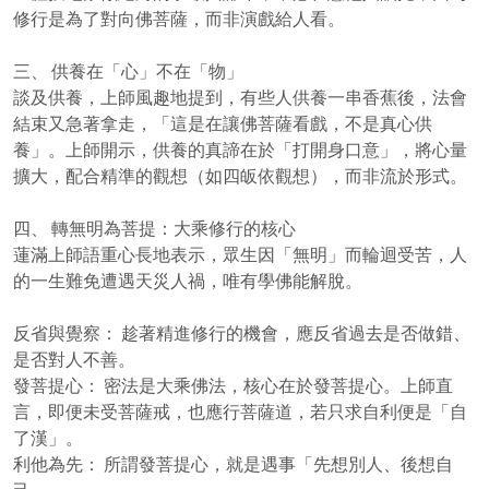
修行是為了對向佛菩薩，而非演戲給人看。
三、 供養在「心」不在「物」
談及供養，上師風趣地提到，有些人供養一串香蕉後，法會
結束又急著拿走，「這是在讓佛菩薩看戲，不是真心供
養」。上師開示，供養的真諦在於「打開身口意」，將心量
擴大，配合精準的觀想（如四皈依觀想），而非流於形式。
四、 轉無明為菩提：大乘修行的核心
蓮滿上師語重心長地表示，眾生因「無明」而輪迴受苦，人
的一生難免遭遇天災人禍，唯有學佛能解脫。
反省與覺察： 趁著精進修行的機會，應反省過去是否做錯、
是否對人不善。
發菩提心： 密法是大乘佛法，核心在於發菩提心。上師直
言，即便未受菩薩戒，也應行菩薩道，若只求自利便是「自
了漢」。
利他為先： 所謂發菩提心，就是遇事「先想別人、後想自