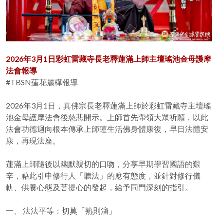
2026年3月1日彩虹雷藏寺長老釋蓮滿上師主壇瑤池金母護摩
法會報導
#TBSN蓮花麗樺報導
2026年3月1日，真佛宗長老釋蓮滿上師於彩虹雷藏寺主壇瑤
池金母護摩法會後慈悲開示。上師首先帶領大眾祈願，以此
法會功德迴向根本傳承上師蓮生活佛身體康復，早日法體安
康，再現法座。
蓮滿上師隨後以幽默親切的口吻，分享早期學習國語的艱
辛，藉此引申修行人「聽法」的應有態度，並針對修行儀
軌、供養心態及菩提心的發起，給予同門深刻的指引。
一、 法法平等：切莫「熟則溜」