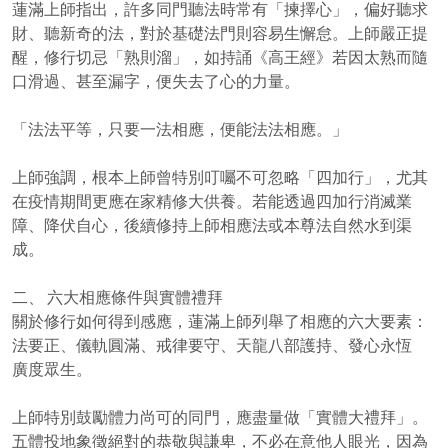
蓮滿上師指出，許多同門聽法時常有「揀擇心」，偏好聽求
財、聽新奇的法，對於基礎法門則容易生懈怠。上師嚴正提
醒，修行切忌「熟則溜」，如持誦《高王經》若因太熟而隨
口滑過、甚至漏字，便失去了心的力量。
「法法平等，只要一法相應，便能法法相應。」
上師強調，根本上師曾特別叮囑不可忽略「四加行」，尤其
在疫情期間更應在家精修大供養。若能透過四加行消滅業
障、降伏自心，後續修持上師相應法或本尊法自然水到渠
成。
二、 六大相應條件與實體禮拜
關於修行如何得到感應，蓮滿上師列舉了相應的六大要素：
法要正、儀軌圓滿、戒律要守、天龍八部護持、發心永恆
廣度眾生。
上師特別鼓勵體力尚可的同門，應盡量做「實體大禮拜」。
五體投地象徵絕對的恭敬與謙卑，不必在意他人眼光，因為