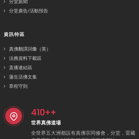
分堂新聞
分堂廣告/活動預告
資訊特區
真佛翻譯詞彙（英）
法務資料下載區
直播連結區
蓮生活佛文集
章程守則
410
++
世界真佛道場
全世界五大洲都設有真佛宗同修會，分堂，雷藏