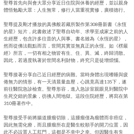
聖尊首先向與會大眾分享近日住院與休養的經歷，並以親身
體悟勉勵大眾：人生無常，修行人當重視實修，廣積德行。
聖尊提及剛才播放的真佛般若藏所製作第308冊新書《永恆
的星》短片，此書敘述了聖尊自幼年、求學至成家之前的人
生經歷，包含許多往昔的人與事。書名雖為《永恆的星》，
然而從佛法觀點而言，世間其實並無真正的永恆。如《楞嚴
經》所言，一切有相之物皆有生、住、異、滅，終歸消散。
因此，若過度執著於世間名利財物，終究只是徒增煩惱。
聖尊接著分享自己近日經歷的病難。當時身體出現嗜睡與疲
倦無力的情形，有一天清晨量血壓，心跳竟高達135下，遂
前往醫院急診檢查。聖尊形容，進入急診室親眼見到醫院中
生死交錯的景象，彷彿人間地獄。這段住院經歷，將寫在第
310冊著作中。
聖尊接受手術將腸道腫瘤切除，這腫瘤僅為瘤體而非癌症，
因此無需化療，而且腫瘤所在是醫生較順手的開刀位置，因
此不必設置人工肛門，這都是不幸中之幸。但因醫生有失