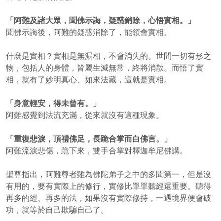
「阿難及諸大眾，聞佛示誨，疑惑銷除，心悟實相。」
聞佛示誨後，阿難的疑惑消除了，能領會實相。
什麼是實相？實相是無漏相，不會消失的。世間一切有形之
物，包括人的身體，皆屬生滅無常，終將消散。而悟了實
相，就有了妙明真心、如來法藏，這就是實相。
「身意輕安，得未曾有。」
阿難感覺到法流充滿，從來就沒有這種現象。
「重復悲淚，頂禮佛足，長跪合掌而白佛言。」
阿難流淚悲傷，跪下來，雙手合掌對釋迦牟尼佛講。
聖尊指出，阿難尊者雖為佛陀弟子之中的多聞第一，但是沒
有用的，要有實際上的修行，實修比單單聽經還重要。聽得
再多的經、再多的法，如果沒有實際修持，一遇境界便會破
功，就等於自己欺騙自己了。