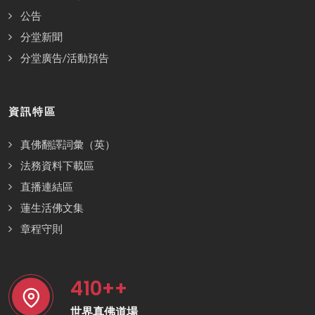
公告
分堂新聞
分堂廣告/活動預告
資訊特區
真佛翻譯詞彙（英）
法務資料下載區
直播連結區
蓮生活佛文集
章程守則
410
++
世界真佛道場