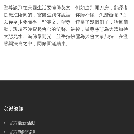
聖尊談到在美國生活要懂得英文，例如進到開刀房，翻譯者
是無法陪同的，當醫生跟你說話，你聽不懂，怎麼辦呢？所
以你至少要懂得一些英文。聖尊一連舉了幾個例子，語氣幽
默，現場不時響起會心的笑聲。最後，聖尊慈悲為大眾加持
大悲咒水、為佛像開光，並手持拂塵為與會大眾加持，在溫
馨與法喜之中，同修圓滿結束。
宗派資訊
官方最新活動
官方新聞報導