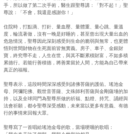
手，所以做了第二次手術，醫生跟聖尊講：「對不起！」聖
尊說：「不會，我還是感謝你！」
住院時，打點滴、打針、量血壓、量體重、量心跳、量溫
度，輪流著做，沒有一晚是好睡的，甚至曾出現大量出血的
危急情況，聖尊因此深刻感受到生命的脆弱與無常，也更體
悟到世間財物在生死面前皆無實義。房子、車子、金銀財
寶，終究帶不走，人生在世，與其不斷累積財富，不如多積
累德行。若能行善積德，將善業留於人間，方能為自己帶來
真正的福報。
聖尊表示，這段時間深深感受到諸佛菩薩的護佑。瑤池金
母、阿彌陀佛、觀世音菩薩、文殊師利菩薩與金剛薩埵的加
持，以及全球同門為聖尊所做的祈福、點燈、持咒、誦經與
法會祈願，都令聖尊深受感動，未來當以更多有意義、有德
行的事情來回報大眾。
聖尊寫了一首唱給瑤池金母的歌，當場哽咽的歌唱：