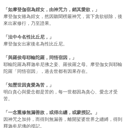
「如摩登伽宿為婬女，由神咒力，銷其愛欲，」
摩登伽女雖為婬女，然因聽聞楞嚴神咒，當下貪欲頓除，後
來出家修行，乃至證果。
「法中今名性比丘尼，」
摩登伽女出家後名為性比丘尼。
「與羅侯母耶輸陀羅，同悟宿因，」
耶輸陀羅為釋迦牟尼佛之妾、羅侯羅之母。摩登伽女與耶輸
陀羅「同悟宿因」，過去世都有因果存在。
「知歷世因貪愛為苦，」
明白貪心與愛念都是苦的，每一世都因為貪心、愛念才受
苦。
「一念熏修無漏善故，或得出纏，或蒙授記。」
因神咒之加持，而得到無漏善，離開娑婆世界之纏縛，得到
釋迦牟尼佛的授記。