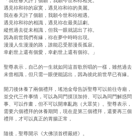
「我在春天許了個願，我願今世和祢相見。
遇見祢和祢的寂寞，遇見祢和祢的美麗。
我在春天許了個願，我願今世和祢相遇。
遇見祢和祢的相識，遇見祢在最美話劇。
縱然過去從未相識，但我一眼就認出了祢。
因為前世我們有緣，祢在夢中時時出現。
漫漫人生漫漫的路，誰能忍受那漫長孤寂。
幸虧世上還有個愛，幸虧世上還有個祢。」
聖尊表示，自己的一生就如同這首歌所唱的一樣，雖然過去
未曾相識，但只需一眼便能認出，因為彼此前世早已有緣。
開刀後休養了兩個禮拜，瑤池金母告訴聖尊可以前往寺廟，
並交代三件事情，可以為同門摸頂加持、可以為同門解惑問
事、可以作畫，但不可以開車亂跑（大眾笑）。聖尊表示，
需要六個禮拜的休養期間，現在是第三個禮拜，還要再三個
禮拜，才可以真正的胃腸正常，
隨後，聖尊開示《大佛頂首楞嚴經》。