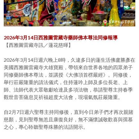
2026年3月14日西雅圖雷藏寺藥師佛本尊法同修報導
【西雅圖雷藏寺訊／蓮花慈暉】
2026年3月14日週六晚上8時，久違多日的蓮生活佛盧勝彥在
美國西雅圖雷藏寺大雄寶殿，帶領來自世界各地的四眾弟子
同修藥師佛本尊法，並講授《大佛頂首楞嚴經》。同修後，
舉行莊嚴隆重的請法儀式，住持蓮吟上師及多位長老、上
師、法師代表大眾敬獻哈達及多項法物，恭請聖尊主持春季
觀世音菩薩息災祈福超度大法會，現場氣氛莊嚴隆重。
自2月7日週六聖尊主持同修後，直到今日弟子們才再次親賭
慈顏，見到聖尊無恙且康復良好，無不滿懷誠敬歡喜與孺慕
之心，專心聆聽聖尊殊勝的法語開示。