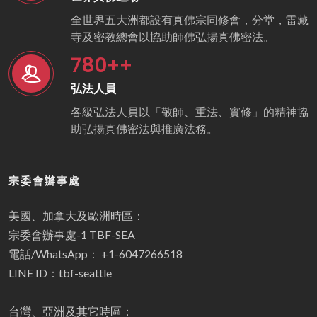
全世界五大洲都設有真佛宗同修會，分堂，雷藏
寺及密教總會以協助師佛弘揚真佛密法。
780
++
弘法人員
各級弘法人員以「敬師、重法、實修」的精神協
助弘揚真佛密法與推廣法務。
宗委會辦事處
美國、加拿大及歐洲時區：
宗委會辦事處-1 TBF-SEA
電話/WhatsApp： +1-6047266518
LINE ID：tbf-seattle
台灣、亞洲及其它時區：