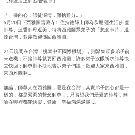
【釋蓮店上師 綜合報導】
「一樣的心，師徒深情，難捨難分…」
5月20日〈西雅圖雷藏寺〉住持德輝上師為恭迎 蓮生活佛 盧
師尊、蓮香師母返美，特將西雅圖眾弟子的「想念卡片」送
達台灣，並虔敬迎佛回西雅圖。
21日晚間在台灣「桃園中正國際機場」，則聚集眾多弟子前
來送機，不捨師尊就要回西雅圖，許多弟子淚眼祈求師尊快
去快回；師尊則不捨地告訴弟子們說：歡迎大家來西雅圖，
來西雅圖啊…
無論，師尊人在西雅圖，還是在台灣，其實弟子的心都是一
樣的，都是緊緊的繫念師尊…，只盼望我們最愛的師尊，無
論在哪裡都能快樂，健康，幸福滿滿滿滿…。