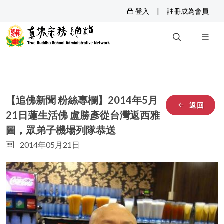
|
登入
註冊成為會員
【追佛新聞 粉絲專欄】2014年5月
返回
21日蓮生活佛 盧勝彥從台灣返西雅
圖，眾弟子機場列隊恭送
2014年05月21日