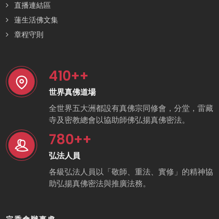
直播連結區
蓮生活佛文集
章程守則
410
++
世界真佛道場
全世界五大洲都設有真佛宗同修會，分堂，雷藏
寺及密教總會以協助師佛弘揚真佛密法。
780
++
弘法人員
各級弘法人員以「敬師、重法、實修」的精神協
助弘揚真佛密法與推廣法務。