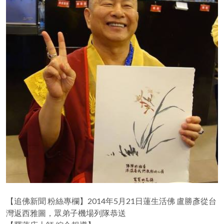
【追佛新聞 粉絲專欄】2014年5月21日蓮生活佛 盧勝彥從台
灣返西雅圖，眾弟子機場列隊恭送