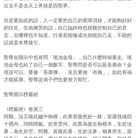
出去不是去天上界就是四聖界。
但是要如此的話，人一定要把自己的業障消掉，才能夠好好
的往生。生病痛苦的話，自己臨終時也很難控制自己的意
念，去哪裡也不知道。行者若能修成光就能自己走，不能的
話就是本尊接引。
聖尊在開示中也有問「瑤池金母」，自己什麼時候要走。瑤
池金母也給了自己一個數字。聖尊問是否可以延長壽命？金
母說可以。要修「長壽佛」，並且要做「布施」。如此有福
才能延壽。聖尊說弟子們也要努力幫忙。
聖尊開示楞嚴經
《楞嚴經》卷第三
阿難。汝又嗅此鑪中栴檀，此香若復然於一銖，室羅筏城四
十裡內，同時聞氣。於意雲何。此香為復生栴檀木，生於汝
鼻，為生於空。阿難。若復此香，生於汝鼻，稱鼻所生，當