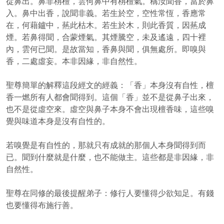
從鼻出。鼻非栴檀，雲何鼻中有栴檀氣。稱汝聞香，當於鼻
入。鼻中出香，說聞非義。若生於空，空性常恆，香應常
在，何藉鑪中，爇此枯木。若生於木，則此香質，因爇成
煙。若鼻得聞，合蒙煙氣。其煙騰空，未及遙遠，四十裡
內，雲何已聞。是故當知，香鼻與聞，俱無處所。即嗅與
香，二處虛妄。本非因緣，非自然性。
聖尊簡單的解釋這段經文的經義：「香」本身沒有自性，檀
香一燃所有人都會聞得到。這個「香」並不是從鼻子出來，
也不是從虛空來。虛空與鼻子本身不會出現檀香味，這些嗅
覺與味道本身是沒有自性的。
若嗅覺是有自性的，那就只有成就的那個人本身聞得到而
已。聞到什麼就是什麼，也不能做主。這些都是非因緣，非
自然性。
聖尊在同修的最後提醒弟子：修行人要懂得少欲知足。有錢
也要懂得布施行善。