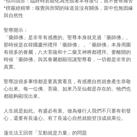
*你問我答：臨終時若能化為光或者本尊接引，就不會有痛苦
*楞嚴經精華：嗅覺與所聞的味道並沒有關係，當中也無因緣
與自然性
聖尊開示：
「藥師佛」是非常有感應的。聖尊本身就見過「藥師佛」。
那時候是在韓國慶州禮拜「藥師佛」，「藥師佛」本身周圍
有很多的眷屬，八大菩薩和十二藥叉神將都禮拜。要離開的
時候「藥師佛」與其眷屬都顯現讓聖尊看，一切都是非常的
真實。
聖尊說很多事情都是要真實看見，有感應自然就會產生恭敬
心出來。每一位佛、菩薩、如來乃至仙都是存在的。牠們也
都能夠顯現出來。
人生就是如此。有盛必有衰。做為修行人我們不只要有初發
心，還要有長遠心。有了長遠心自然就能登頂成就果位。
蓮生法王回答「互動就是力量」的問題