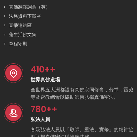
真佛翻譯詞彙（英）
法務資料下載區
直播連結區
蓮生活佛文集
章程守則
410
++
世界真佛道場
全世界五大洲都設有真佛宗同修會，分堂，雷藏
寺及密教總會以協助師佛弘揚真佛密法。
780
++
弘法人員
各級弘法人員以「敬師、重法、實修」的精神協
助弘揚真佛密法與推廣法務。