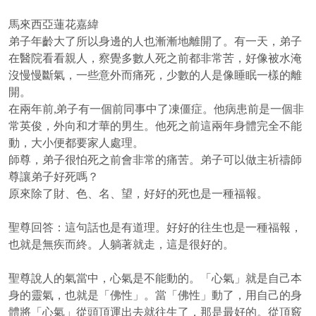
馬來西亞蓮花嘉緯
弟子年齡大了所以身邊的人也漸漸地離開了。有一天，弟子
在醫院看看親人，察覺多數人死之前都非常苦，好像被水淹
沒慢慢斷氣，一些意外而痛死，少數的人是像睡眠一樣的離
開。
在兩年前,弟子有一個前同事中了凍僵症。他病患前是一個非
常英俊，外向和才華的男生。他死之前這兩年身體完全不能
動，大小便都要家人處理。
師尊，弟子很怕死之前會非常的痛苦。弟子可以做主祈禱師
尊讓弟子好死嗎？
原來除了財、色、名、望，好好的死也是一種福報。
聖尊回答：這句話也是有道理。好好的往生也是一種福報，
也就是無疾而終。人躺著就走，這是很好的。
聖尊說人的氣當中，心氣是不能動的。「心氣」就是自己本
身的靈氣，也就是「佛性」。當「佛性」動了，用自己的身
體將「心氣」從頭頂運出去就往生了，那是最好的。從頂竅