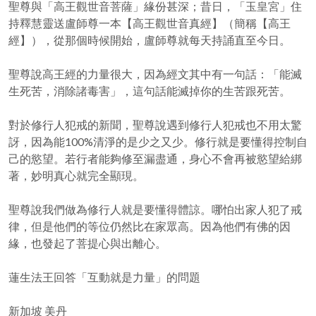
聖尊與「高王觀世音菩薩」緣份甚深；昔日，「玉皇宮」住
持釋慧靈送盧師尊一本【高王觀世音真經】（簡稱【高王
經】），從那個時候開始，盧師尊就每天持誦直至今日。
聖尊說高王經的力量很大，因為經文其中有一句話：「能滅
生死苦，消除諸毒害」，這句話能滅掉你的生苦跟死苦。
對於修行人犯戒的新聞，聖尊說遇到修行人犯戒也不用太驚
訝，因為能100%清淨的是少之又少。修行就是要懂得控制自
己的慾望。若行者能夠修至漏盡通，身心不會再被慾望給綁
著，妙明真心就完全顯現。
聖尊說我們做為修行人就是要懂得體諒。哪怕出家人犯了戒
律，但是他們的等位仍然比在家眾高。因為他們有佛的因
緣，也發起了菩提心與出離心。
蓮生法王回答「互動就是力量」的問題
新加坡 美丹