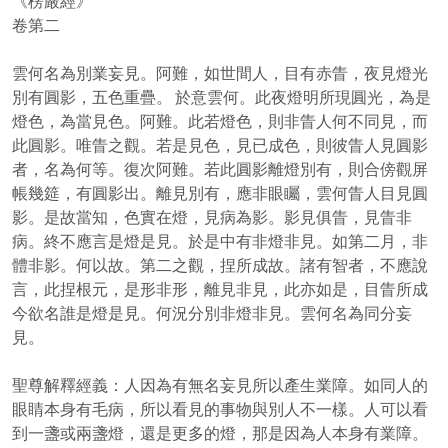
《楞嚴經》
卷第二
雲何名為別業妄見。阿難，如世間人，目有赤眚，夜見燈光
別有圓影，五色重疊。 於意雲何。此夜燈明所現圓光，為是
燈色，為當見色。阿難。此若燈色，則非眚人何不同見，而
此圓影。唯眚之觀。若是見色，見已成色，則彼眚人見圓影
者，名為何等。復次阿難。若此圓影離燈別有，則合傍觀屏
帳幾筵，有圓影出。離見別有，應非眼矚，雲何眚人目見圓
影。是故當知，色實在燈，見病為影。影見俱眚，見眚非
病。終不應言是燈是見。於是中有非燈非見。如第二月，非
體非影。何以故。第二之觀，捏所成故。諸有智者，不應說
言，此捏根元，是形非形，離見非見，此亦如是，目眚所成
今欲名誰是燈是見。何況分別非燈非見。雲何名為同分妄
見。
聖尊解釋經義：人因為有無名妄見所以產生業障。如同人的
眼睛本身有毛病，所以看見的事物與別人不一樣。人可以看
到一盞或兩盞燈，還是更多的燈，那是因為人本身有業障。