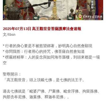
2025年07月13日 高王觀世音菩薩護摩法會速報
文/tbsn
* 行者的身心要是不被慾望綁著，妙明真心自然會顯現
* 你問我答：行者用心的持咒，佛菩薩自然會知道
* 楞嚴經精華：人的妄念與如同海市蜃樓，到頭來都是一場
空
聖尊開示：
「高王觀世音」頭上頂戴七佛，是七佛的法王子。
過去七佛就是「毗婆尸佛、尸棄佛、毗舍浮佛、拘留孫佛、
拘那含牟尼佛、迦葉佛、釋迦牟尼佛」。