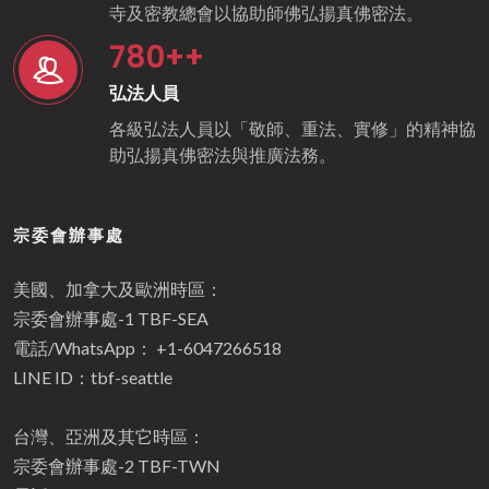
寺及密教總會以協助師佛弘揚真佛密法。
780
++
弘法人員
各級弘法人員以「敬師、重法、實修」的精神協
助弘揚真佛密法與推廣法務。
宗委會辦事處
美國、加拿大及歐洲時區：
宗委會辦事處-1 TBF-SEA
電話/WhatsApp： +1-6047266518
LINE ID：tbf-seattle
台灣、亞洲及其它時區：
宗委會辦事處-2 TBF-TWN