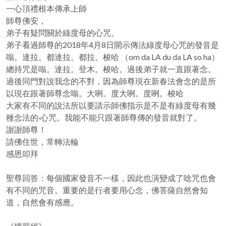
一心頂禮根本傳承上師
師尊佛安，
弟子有疑問關於綠度母的心咒。
弟子看過師尊的2018年4月8日開示傳法綠度母心咒的發音是
嗡。達拉。都達拉。都拉。梭哈 （om da LA du da LA so ha）
總持咒是嗡。達拉。登木。梭哈。過後弟子就一直跟著念。
過後同門對說我念的不對，因為師尊現在新春法會念的是所
以現在跟著師尊念嗡。大咧。度大咧。度咧。梭哈
大家有不同的說法所以要請示師佛指示是不是有綠度母有幾
種念法的·心咒。我能不能只跟著師尊傳的發音就對了。
謝謝師尊！
請佛住世，常轉法輪
感恩叩拜
聖尊回答：每個國家發音不一樣，因此也演變成了唸咒也會
有不同的咒音。重要的是行者要用心念，佛菩薩自然會知
道，自然會有感應。