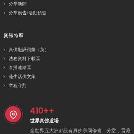
分堂新聞
分堂廣告/活動預告
資訊特區
真佛翻譯詞彙（英）
法務資料下載區
直播連結區
蓮生活佛文集
章程守則
410
++
世界真佛道場
全世界五大洲都設有真佛宗同修會，分堂，雷藏