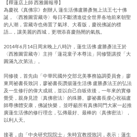
【釋蓮店上師 西雅圖報導】
為慶祝《真佛宗》創辦人 蓮生活佛盧勝彥無上法王七十佛
誕，〈西雅圖雷藏寺〉每日不斷湧進從全世界各地前來朝聖
的人潮，雷藏寺也佈置了氣球、大看版，慶祝佛誕的標
語…，讓美麗的西城，更增添喜慶熱閙的氣氛。
2014年6月14日周末晚上八時許，蓮生活佛 盧勝彥法王於
〈西雅圖雷藏寺〉主持「蓮花童子本尊法」同修暨講授「大
圓滿九次第法」。
同修後，首先由「中華民國外交部北美事務協調委員會」廖
東周祕書長致詞，廖祕書長讚揚蓮生活佛 盧勝彥法王的弘法
及一生修行的偉大成就，並以自己自皈依後，一年來的實修
覺受，親身見證〈真佛密法〉的殊勝。廖祕書長虔心祝福盧
師尊佛體安康，佛誕快樂， 並呼籲所有真佛同門大家一起推
廣蓮生活佛的修行理念，弘傳最好、最棒的〈真佛密法〉，
以利人天。
接著，由「中央研究院院士」朱時宜教授致詞，表示：蓮生