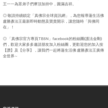
王一一為眾弟子們摩頂加持中，圓滿吉祥。
◎ 敬請持續鎖定「真佛宗全球資訊網」，為您報導蓮生活佛
盧勝彥法王最新即時動態及寶貴開示，讓您隨時「與佛同
在」！
◎ 「真佛宗官方專頁TBSN」facebook的粉絲團(護法金剛)
們，歡迎大家多多邀請朋友加入粉絲團，更歡迎您的加入按
【讚】及【分享】，讓我們一起將蓮生活佛 盧勝彥法王廣傳
全世界∼