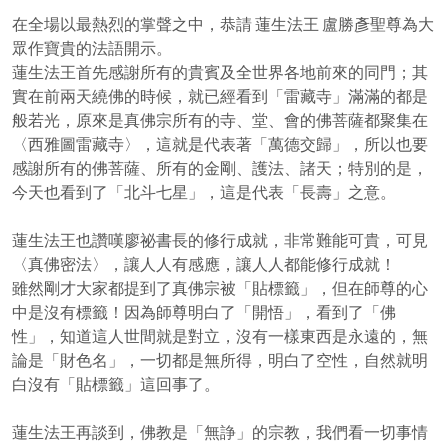
在全場以最熱烈的掌聲之中，恭請 蓮生法王 盧勝彥聖尊為大
眾作寶貴的法語開示。
蓮生法王首先感謝所有的貴賓及全世界各地前來的同門；其
實在前兩天繞佛的時候，就已經看到「雷藏寺」滿滿的都是
般若光，原來是真佛宗所有的寺、堂、會的佛菩薩都聚集在
〈西雅圖雷藏寺〉，這就是代表著「萬德交歸」，所以也要
感謝所有的佛菩薩、所有的金剛、護法、諸天；特別的是，
今天也看到了「北斗七星」，這是代表「長壽」之意。
蓮生法王也讚嘆廖祕書長的修行成就，非常難能可貴，可見
〈真佛密法〉，讓人人有感應，讓人人都能修行成就！
雖然剛才大家都提到了真佛宗被「貼標籤」，但在師尊的心
中是沒有標籤！因為師尊明白了「開悟」，看到了「佛
性」，知道這人世間就是對立，沒有一樣東西是永遠的，無
論是「財色名」，一切都是無所得，明白了空性，自然就明
白沒有「貼標籤」這回事了。
蓮生法王再談到，佛教是「無諍」的宗教，我們看一切事情