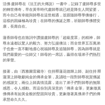
活佛 盧師尊在《法王的大傳說》一書中，記錄了盧師尊多世
的轉世傳奇，早在黃帝時代盧師尊就已經是降生人間娑婆，
而今自己有幸能與師尊在這世相遇，並跟隨師尊學佛修行，
這樣的因緣極為珍貴；在師尊的佛誕之際，祈願師尊佛體安
康，長壽自在。
蓮香師母也在致詞中讚揚盧師尊的「超級度眾」的精神，師
尊永遠都以驚人的毅力、努力弘揚佛法；而全世界五百萬弟
子也會一直不斷地虔心祝福師尊及追隨師尊，因為師尊就是
我們最愛的一位師父！師母的一席話，贏得在場弟子們熱烈
的掌聲。
接著，由〈西雅圖雷藏寺〉住持釋蓮花德輝上師、副住持 釋
蓮潔上師敬獻純金的傳承金筆，及誦唸一段對師尊祝賀佛誕
的感謝文，兩位上師真情流露，道出了弟子們對師尊的無限
感恩，令人感動。而這份別具深意的「傳承 金筆」更象徵真
佛傳承有如黃金般的堅固與珍貴，更象徵著真佛弟子們的傳
承慧命久久久。