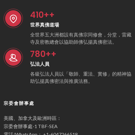
410
++
世界真佛道場
全世界五大洲都設有真佛宗同修會，分堂，雷藏
寺及密教總會以協助師佛弘揚真佛密法。
780
++
弘法人員
各級弘法人員以「敬師、重法、實修」的精神協
助弘揚真佛密法與推廣法務。
宗委會辦事處
美國、加拿大及歐洲時區：
宗委會辦事處-1 TBF-SEA
電話/WhatsApp： +1-6047266518