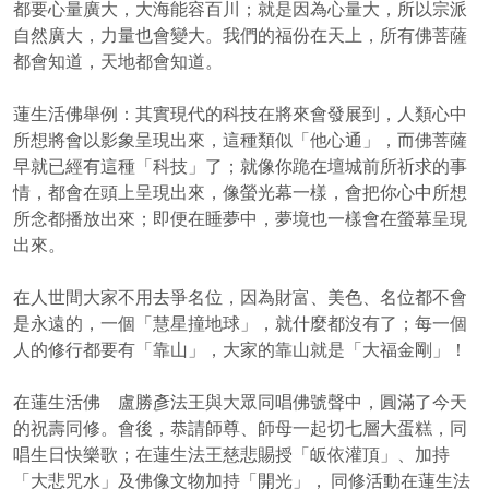
都要心量廣大，大海能容百川；就是因為心量大，所以宗派
自然廣大，力量也會變大。我們的福份在天上，所有佛菩薩
都會知道，天地都會知道。
蓮生活佛舉例：其實現代的科技在將來會發展到，人類心中
所想將會以影象呈現出來，這種類似「他心通」，而佛菩薩
早就已經有這種「科技」了；就像你跪在壇城前所祈求的事
情，都會在頭上呈現出來，像螢光幕一樣，會把你心中所想
所念都播放出來；即便在睡夢中，夢境也一樣會在螢幕呈現
出來。
在人世間大家不用去爭名位，因為財富、美色、名位都不會
是永遠的，一個「慧星撞地球」，就什麼都沒有了；每一個
人的修行都要有「靠山」，大家的靠山就是「大福金剛」！
在蓮生活佛 盧勝彥法王與大眾同唱佛號聲中，圓滿了今天
的祝壽同修。會後，恭請師尊、師母一起切七層大蛋糕，同
唱生日快樂歌；在蓮生法王慈悲賜授「皈依灌頂」、加持
「大悲咒水」及佛像文物加持「開光」， 同修活動在蓮生法