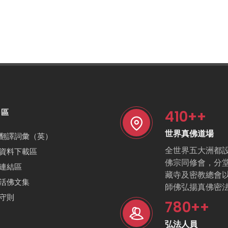
410
++
特區
世界真佛道場
翻譯詞彙（英）
全世界五大洲都
資料下載區
佛宗同修會，分
連結區
藏寺及密教總會
活佛文集
師佛弘揚真佛密
守則
780
++
弘法人員