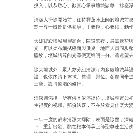
投入，以恭敬心、歡喜心承事壇城諸尊，拂塵
清潔大掃除開始前，住持釋蓮吟上師於壇城前
眾一尊一器皆是供養境，手要輕，心要細，動
大雄寶殿壇城層層高台，陳設繁複，最需默契
光，再以柔布細拭檯面與供桌，地面人員同步
塵埃，壇城諸尊的光澤便更鮮明一分。遠遠望
除大壇城外，眾人亦分組清潔寺內多處壇城與
設，也依序請下擦拭、整理、歸位。各處同步
三寶、護持道場的修行。
清潔圓滿後，所有供具依序復位，壇城整齊如
生得度的祝願。那份法喜，不在於看見什麼大
一年一度的歲末清潔大掃除，表面是除塵，深
下，重新出發。願在根本傳承上師聖尊蓮生活