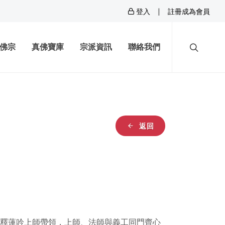
|
登入
註冊成為會員
佛宗
真佛寶庫
宗派資訊
聯絡我們
返回
住持釋蓮吟上師帶領，上師、法師與義工同門齊心