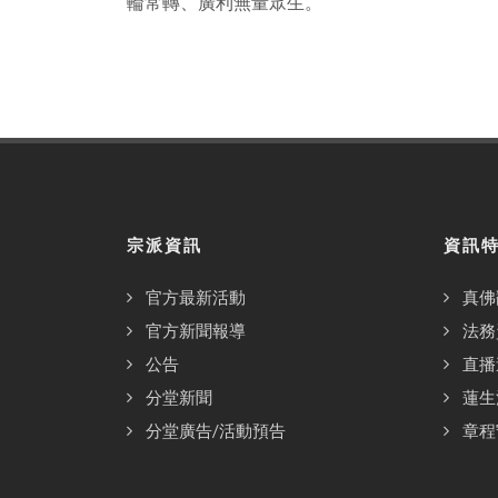
輪常轉、廣利無量眾生。
宗派資訊
資訊
官方最新活動
真佛
官方新聞報導
法務
公告
直播
分堂新聞
蓮生
分堂廣告/活動預告
章程