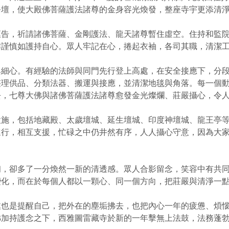
淨壇，使大殿佛菩薩護法諸尊的金身容光煥發，整座寺宇更添清
稟告，祈請諸佛菩薩、金剛護法、龍天諸尊暫住虛空。住持和監
作謹慎如護持自心。眾人牢記在心，捲起衣袖，各司其職，清潔
與細心。有經驗的法師與同門先行登上高處，在安全接應下，分
整理供品、分類法器、搬運與接應，並清潔地毯與角落。每一個
去，七尊大佛與諸佛菩薩護法諸尊愈發金光燦爛、莊嚴攝心，令
設施，包括地藏殿、太歲壇城、延生壇城、印度神壇城、龍王亭
進行，相互支援，忙碌之中仍井然有序，人人攝心守意，因為大
初，卻多了一分煥然一新的清透感。眾人合影留念，笑容中有共
變化，而在於每個人都以一顆心、同一個方向，把莊嚴與清淨一
處也是提醒自己，把外在的塵垢拂去，也把內心一年的疲憊、煩
佛加持護念之下，西雅圖雷藏寺於新的一年擊無上法鼓，法務蓬