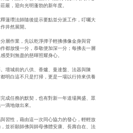
淨莊嚴，迎向光明蓬勃的新年度。
院釋蓮瓚法師隨後提示要點並分派工作，叮囑大
工作井然展開。
段分層作業，先以乾淨撢子輕拂佛像金身與背
動作都放慢一分，恭敬便加深一分；每拂去一層
人感受到無盡的慈暉照耀身心。
等。壇城前的八供、香爐、曼達盤、法器與陳
家都明白這不只是打掃，更是一場以行持來供養
同完成任務的默契，也有對新一年道場興盛、眾
點一滴地做出來。
惱與習性，藉由這一次同心協力的發心，輕輕放
勃，並祈願師佛與師母佛體安康、長壽自在、法