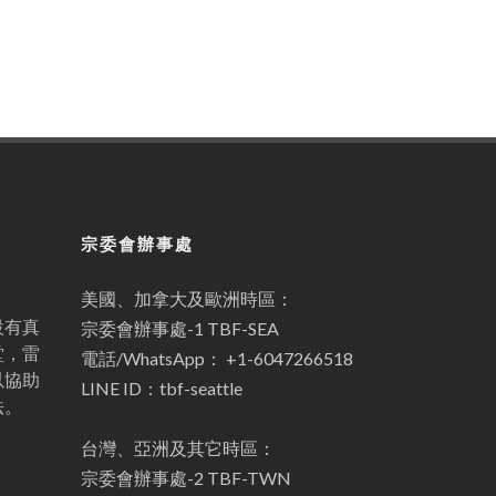
宗委會辦事處
美國、加拿大及歐洲時區：
設有真
宗委會辦事處-1 TBF-SEA
堂，雷
電話/WhatsApp： +1-6047266518
以協助
LINE ID：tbf-seattle
法。
台灣、亞洲及其它時區：
宗委會辦事處-2 TBF-TWN