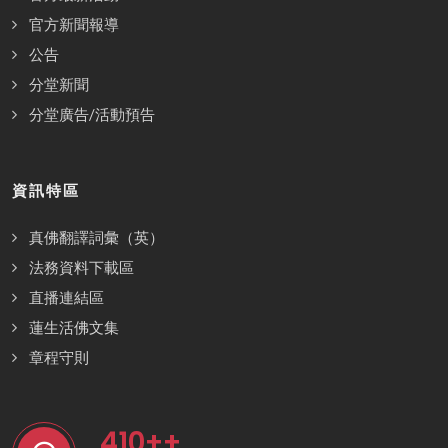
官方新聞報導
公告
分堂新聞
分堂廣告/活動預告
資訊特區
真佛翻譯詞彙（英）
法務資料下載區
直播連結區
蓮生活佛文集
章程守則
410
++