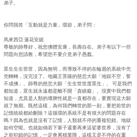
弟子。
你問我答「互動就是力量」環節，弟子問：
馬來西亞 蓮花安妮
尊敬的師尊好，祝您佛體安康，長壽自在。弟子有以下一些
問題向您請教，希望您不要介意弟子愚蠢。
眾生生生世世，因為無明，而導致不停的在輪迴的系統中兜
兜轉轉，沒完沒了。地藏王菩薩的慈悲大願「地獄不空，誓
不成佛」。師尊的慈悲大願「生生世世度眾生」。 可是我們
都知道，眾生就永遠都是離不開「貪瞋癡」。現實中我們都
知道，尤其是人類的壞脾性就是一直都存在，要實現這大願
就了無期。既然這樣，為何我們轉世的那一刻，要把前世的
記憶統統都給刪除？這循環的系統不是有很大的問題存在
嗎？因為也就是沒有了記憶，人類就不停的重複犯錯。地獄
如何空呢。也就如倘若下輩子還要再來這娑婆世界，沒有了
之前犯錯的記憶，一定會累積業障，這樣又是不停的在重