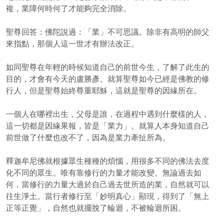
複，業障何時何了才能夠完全消除。
聖尊回答：佛陀說過：「業」不可思議。除非有高明的師父
來指點，那個人這一世才有辦法改正。
如同聖尊在年輕的時候知道自己的前世今生，了解了此生的
目的，才會有今天的盧勝彥。就算聖尊如今已經是佛教的修
行人，但是聖尊始終尊重耶穌，這就是聖尊的因緣所在。
一個人在哪裡出生，父母是誰，在過程中遇到什麼樣的人，
這一切都是因緣果報，皆是「業力」。就算人本身知道自己
前世做了什麼也改不了，因為是業力牽扯所為。
釋迦牟尼佛就根據眾生種種的煩惱，用很多不同的佛法去度
化不同的眾生。唯有靠修行的力量才能改變。無論過去如
何，當修行的力量大過於自己過去世所造的業，自然就可以
往生淨土。當行者修行至「妙明真心」顯現，得到了「無上
正等正覺」，自然也就擺脫了輪迴，不被輪迴所困。