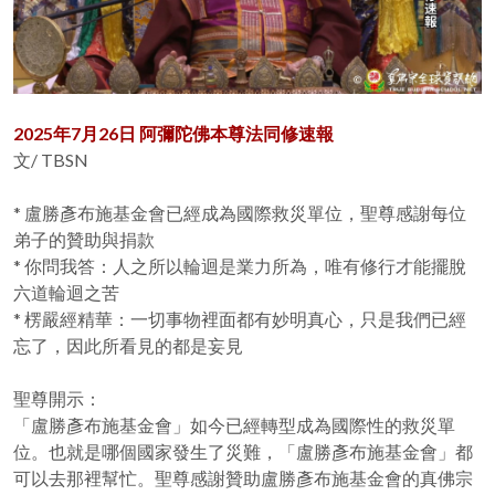
2025年7月26日 阿彌陀佛本尊法同修速報
文/ TBSN
* 盧勝彥布施基金會已經成為國際救災單位，聖尊感謝每位
弟子的贊助與捐款
* 你問我答：人之所以輪迴是業力所為，唯有修行才能擺脫
六道輪迴之苦
* 楞嚴經精華：一切事物裡面都有妙明真心，只是我們已經
忘了，因此所看見的都是妄見
聖尊開示：
「盧勝彥布施基金會」如今已經轉型成為國際性的救災單
位。也就是哪個國家發生了災難，「盧勝彥布施基金會」都
可以去那裡幫忙。聖尊感謝贊助盧勝彥布施基金會的真佛宗