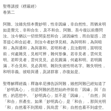
聖尊講授《楞嚴經》
卷第二
阿難。汝雖先悟本覺妙明，性非因緣，非自然性。而猶未明
如是覺元，非和合生， 及不和合。阿難。吾今復以前塵問
汝。汝今猶以一切世間妄想和合，諸因緣性，而自疑惑，證
菩提心和合起者。則汝今者妙淨見精。為與明和，為與暗
和，為與通和，為與塞和。若明和者，且汝觀明，當明現
前，何處雜見，見相可辨，雜何形像。若非見者，雲何見
明。若即見者，雲何見見。必見圓滿，何處和明。若明圓
滿，不合見和。見必異明。雜則失彼性明名字。雜失明性，
和明非義。彼暗與通，及諸群塞，亦復如是。
聖尊解釋經義：釋迦牟尼佛告訴阿難，雖然阿難已經知道了
「妙明真心」，但是阿難的思想始終停留在「因緣」與「自
然」的思想中。「妙明真心」並不是「因緣」、「自然」與
「和合」所產生。如果「妙明真心」是「和合」，那與光明
「和」自然看不到黑暗，與烏雲「和」自然也看不到虛空。