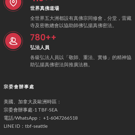
世界真佛道場
全世界五大洲都設有真佛宗同修會，分堂，雷藏
寺及密教總會以協助師佛弘揚真佛密法。
780
++
弘法人員
各級弘法人員以「敬師、重法、實修」的精神協
助弘揚真佛密法與推廣法務。
宗委會辦事處
美國、加拿大及歐洲時區：
宗委會辦事處-1 TBF-SEA
電話/WhatsApp： +1-6047266518
LINE ID：tbf-seattle