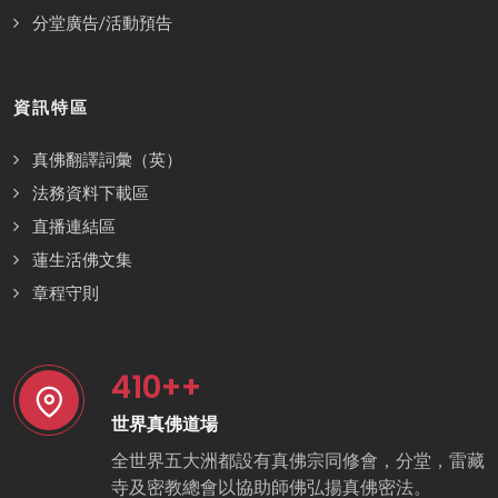
分堂廣告/活動預告
資訊特區
真佛翻譯詞彙（英）
法務資料下載區
直播連結區
蓮生活佛文集
章程守則
410
++
世界真佛道場
全世界五大洲都設有真佛宗同修會，分堂，雷藏
寺及密教總會以協助師佛弘揚真佛密法。