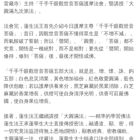
雷藏寺〉主持「千手千眼觀世音菩薩護摩法會」暨講授「大
圓滿九次第法」。
法會完，蓮生法王首先介紹今日護摩主尊「千手千眼觀世音
菩薩」：昔日，因觀世音菩薩不懂得眾生是「不增不減」，
而氣餒破了誓願；所以「聲聞」、「圓覺」、「菩薩」都不
究竟，開悟是一種絕對，而不是相對；要先從「聲聞」開始
修持，修到「菩薩」後，最後才開悟成佛。
「千手千眼觀世音菩薩五部大法」就是息、增、懷、誅、鈎
五部；白色息災消業，黃色增加福份，紅色敬愛圓滿，藍色
降伏怨敵；若以護摩供養來分，黑芝麻屬於黑業消除，白芝
麻屬於善業增長，供燈可使自身清淨光明，供香可莊嚴佛
國，使自身果位增長。
接著，蓮生法王繼續講授「大圓滿法」──精準的學習佛法
蓮生法王承蓮華生大士直接傳授密法，融通道、顯、密，得
一切究竟法益證得無上悉地(開悟)，顯教經典、密教儀軌、
大圓滿第一法、伏藏法，蓮華生大士師承口訣全部得到，金