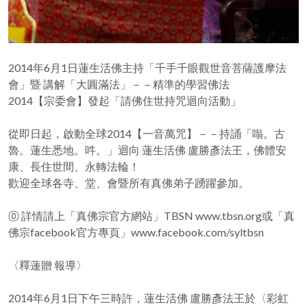
2014年6月1日蓮生活佛主持「千手千眼觀世音菩薩護摩法
會」暨 講解「大圓滿法」－－精準的學習佛法
2014【宗委會】發起「請佛住世持咒迴向活動」
從即日起，啟動全球2014【一音萬咒】－－持誦「嗡。古
魯。蓮生悉地。吽。」迴向 蓮生活佛 盧勝彥法王，佛體安
康、長住世間、永轉法輪！
歡迎全球各寺、堂、會暨所有真佛弟子踴躍參加。
⓪ 詳情請上「真佛宗官方網站」TBSN www.tbsn.org或「真
佛宗facebook官方專頁」www.facebook.com/syltbsn
〈釋蓮贈 報導〉
2014年6月1日下午三時許，蓮生活佛 盧勝彥法王於〈彩虹