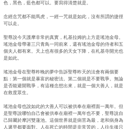
色，黑色，藍色都可以。要寫得清楚就是。
念經念咒都不能馬虎，一經一咒就是如此，沒有所謂的捷徑
可以走。
聖尊說今天護摩非常的真實，札基拉姆的上方是瑤池金母。
瑤池金母帶著三只青鳥一同前來，還有瑤池金母的侍者和五
個夫人都有來。天上也有很多的天女下降，在札基寺開光也
是如此。
瑤池金母在聖尊昨晚的夢中告訴聖尊昨天的法會有兩個要
點：第一個就是暴富的秘密法。第二個就是不要戰爭。無論
是否能避開戰爭，有這種念想出來，就是一個大善人，就是
在救度眾生。
瑤池金母也說如此的大善人可以被供奉在廟裡面一萬年。但
是聖尊說哪怕自己會被供奉在廟裡一萬年也不要，聖尊說自
己歸屬於摩訶雙蓮池。這個世界就是病苦為最，老和病身為
人遲早都要面對。人在死亡的時間是非常苦的，人往生後只