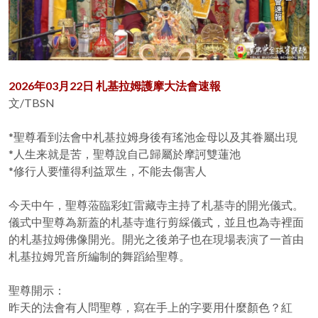
2026年03月22日 札基拉姆護摩大法會速報
文/TBSN
*聖尊看到法會中札基拉姆身後有瑤池金母以及其眷屬出現
*人生来就是苦，聖尊說自己歸屬於摩訶雙蓮池
*修行人要懂得利益眾生，不能去傷害人
今天中午，聖尊蒞臨彩虹雷藏寺主持了札基寺的開光儀式。
儀式中聖尊為新蓋的札基寺進行剪綵儀式，並且也為寺裡面
的札基拉姆佛像開光。開光之後弟子也在現場表演了一首由
札基拉姆咒音所編制的舞蹈給聖尊。
聖尊開示：
昨天的法會有人問聖尊，寫在手上的字要用什麼顏色？紅