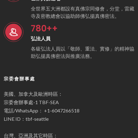
全世界五大洲都設有真佛宗同修會，分堂，雷藏
寺及密教總會以協助師佛弘揚真佛密法。
780
++
弘法人員
各級弘法人員以「敬師、重法、實修」的精神協
助弘揚真佛密法與推廣法務。
宗委會辦事處
美國、加拿大及歐洲時區：
宗委會辦事處-1 TBF-SEA
電話/WhatsApp： +1-6047266518
LINE ID：tbf-seattle
台灣、亞洲及其它時區：