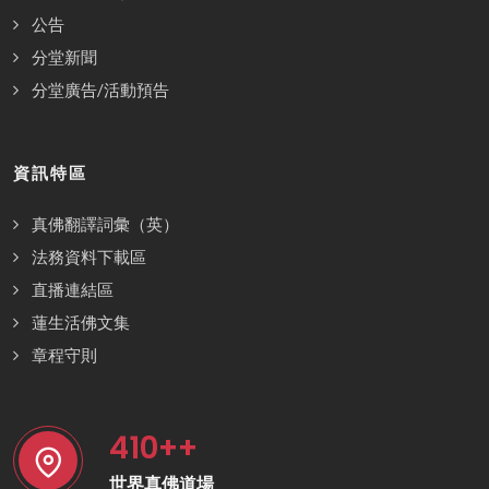
公告
分堂新聞
分堂廣告/活動預告
資訊特區
真佛翻譯詞彙（英）
法務資料下載區
直播連結區
蓮生活佛文集
章程守則
410
++
世界真佛道場