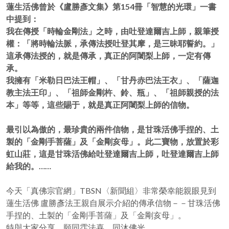
蓮生活佛曾於《盧勝彥文集》第154冊「智慧的光環」一書
中提到：
我在傳授「時輪金剛法」之時，由吐登達爾吉上師，親筆授
權：「將時輪法脈，承傳法授吐登其摩，是三昧耶誓約。」
這承傳法授的，就是傳承，真正的阿闍梨上師，一定有傳
承。
我擁有「米勒日巴法王帽」、「甘丹赤巴法王衣」、「薩迦
教主法王印」、「祖師金剛杵、鈴、瓶」、「祖師親授的法
本」等等，這些賜于，就是真正阿闍梨上師的信物。
最引以為傲的，最珍貴的兩件信物，是甘珠活佛手捏的、土
製的「金剛手菩薩」及「金剛亥母」。此二寶物，放置於彩
虹山莊，這是甘珠活佛給吐登達爾吉上師，吐登達爾吉上師
給我的。……
今天「真佛宗官網」TBSN〈新聞組〉非常榮幸能親眼見到
蓮生活佛 盧勝彥法王親自展示介紹的傳承信物－－甘珠活佛
手捏的、土製的「金剛手菩薩」及「金剛亥母」。
特與大家分享，願同霑法喜，同沐佛光。