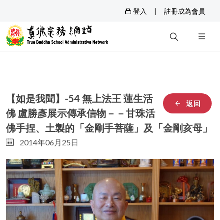
|
登入
註冊成為會員
【如是我聞】-54 無上法王 蓮生活
返回
佛 盧勝彥展示傳承信物－－甘珠活
佛手捏、土製的「金剛手菩薩」及「金剛亥母」
2014年06月25日