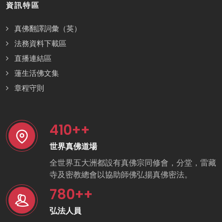
資訊特區
真佛翻譯詞彙（英）
法務資料下載區
直播連結區
蓮生活佛文集
章程守則
410
++
世界真佛道場
全世界五大洲都設有真佛宗同修會，分堂，雷藏
寺及密教總會以協助師佛弘揚真佛密法。
780
++
弘法人員