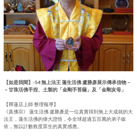
【如是我聞】-54 無上法王 蓮生活佛 盧勝彥展示傳承信物－
－甘珠活佛手捏、土製的「金剛手菩薩」及「金剛亥母」
【釋蓮店上師 整理報導】
《真佛宗》 蓮生活佛 盧勝彥是一位真實得到無上大成就的大
法王，蓮生活佛的偉大證悟，令全球超過五百萬的弟子皈
依，無以計數救度眾生的真實感應。