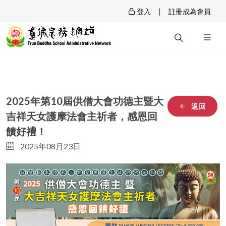
|
登入
註冊成為會員
2025年第10屆供僧大會功德主暨大
返回
吉祥天女護摩法會主祈者，感恩回
饋好禮！
2025年08月23日