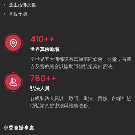
蓮生活佛文集
章程守則
410
++
世界真佛道場
全世界五大洲都設有真佛宗同修會，分堂，雷藏
寺及密教總會以協助師佛弘揚真佛密法。
780
++
弘法人員
各級弘法人員以「敬師、重法、實修」的精神協
助弘揚真佛密法與推廣法務。
宗委會辦事處