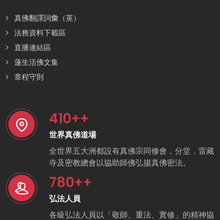
真佛翻譯詞彙（英）
法務資料下載區
直播連結區
蓮生活佛文集
章程守則
410
++
世界真佛道場
全世界五大洲都設有真佛宗同修會，分堂，雷藏
寺及密教總會以協助師佛弘揚真佛密法。
780
++
弘法人員
各級弘法人員以「敬師、重法、實修」的精神協