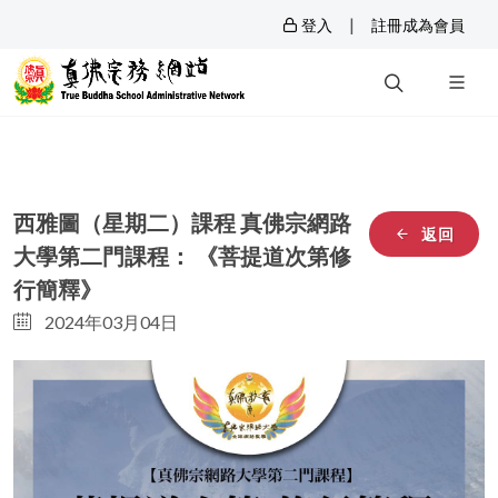
|
登入
註冊成為會員
西雅圖（星期二）課程 真佛宗網路
返回
大學第二門課程： 《菩提道次第修
行簡釋》
2024年03月04日