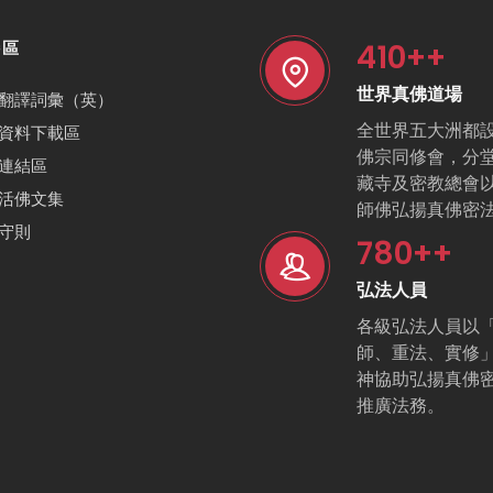
410
++
特區
世界真佛道場
翻譯詞彙（英）
全世界五大洲都
資料下載區
佛宗同修會，分
連結區
藏寺及密教總會
活佛文集
師佛弘揚真佛密
守則
780
++
弘法人員
各級弘法人員以
師、重法、實修
神協助弘揚真佛
推廣法務。