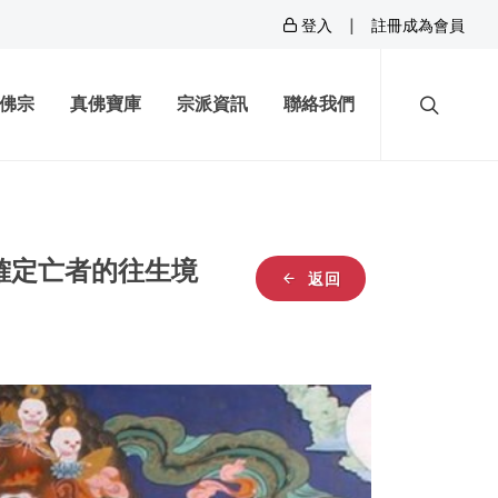
|
登入
註冊成為會員
佛宗
真佛寶庫
宗派資訊
聯絡我們
確定亡者的往生境
返回