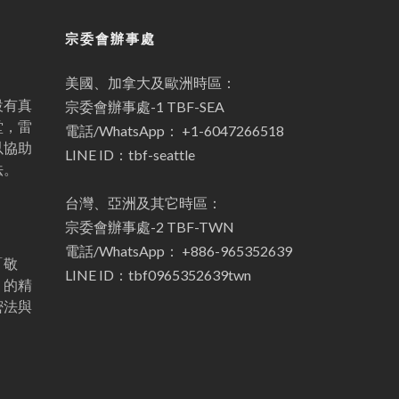
宗委會辦事處
美國、加拿大及歐洲時區：
設有真
宗委會辦事處-1 TBF-SEA
堂，雷
電話/WhatsApp： +1-6047266518
以協助
LINE ID：tbf-seattle
法。
台灣、亞洲及其它時區：
宗委會辦事處-2 TBF-TWN
電話/WhatsApp： +886-965352639
「敬
LINE ID：tbf0965352639twn
」的精
密法與