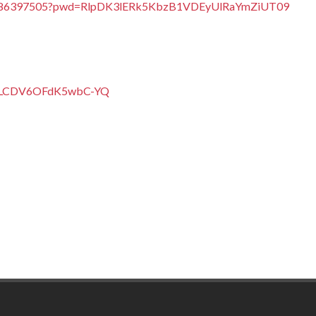
/83886397505?pwd=RlpDK3lERk5KbzB1VDEyUlRaYmZiUT09
eALCDV6OFdK5wbC-YQ