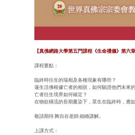
【真佛網路大學第五門課程《生命禮儀》第六
課程要點：
臨終時往生的瑞相及各種現象有哪些？
蓮生活佛根據亡者的相狀，如何驗證他們未來
亡者往生境界如何確定？
在物欲橫流的長期薰染下，眾生在臨終時，應
敬請期待 舞自在老師 細緻講解。
上課方式：