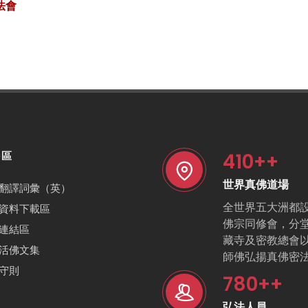
法會
410
++
特區
世界真佛道場
翻譯詞彙（英）
全世界五大洲都
資料下載區
佛宗同修會，分
連結區
藏寺及密教總會
活佛文集
師佛弘揚真佛密
守則
780
++
弘法人員