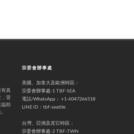
宗委會辦事處
美國、加拿大及歐洲時區：
設有真
宗委會辦事處-1 TBF-SEA
堂，雷
電話/WhatsApp： +1-6047266518
以協助
LINE ID：tbf-seattle
法。
台灣、亞洲及其它時區：
宗委會辦事處-2 TBF-TWN