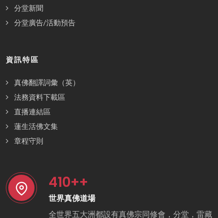
分堂新聞
分堂廣告/活動預告
資訊特區
真佛翻譯詞彙（英）
法務資料下載區
直播連結區
蓮生活佛文集
章程守則
410
++
世界真佛道場
全世界五大洲都設有真佛宗同修會，分堂，雷藏