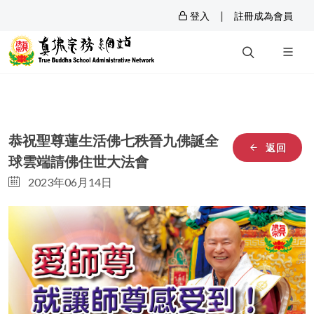
|
登入
註冊成為會員
恭祝聖尊蓮生活佛七秩晉九佛誕全
返回
球雲端請佛住世大法會
2023年06月14日