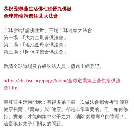
恭祝 聖尊蓮生活佛七秩晉九佛誕
全球雲端 請佛住世 大法會
全球雲端｢請佛住世」三場全球連線大法會
第一場：｢大力金剛薈供法會」
第二場：｢瑤池金母水供法會」
第三場：｢阿彌陀佛薈供法會」
敬請全球道場及各級弘法人員，儘速上網登記。
https://ch.tbsn.org/page/index/全球道場線上薈供水供法
會.html
聖尊蓮生活佛開示：有很多弟子每一次做法會都會祈請 師尊
健康長壽，｢壽命」與｢健康」都是非常重要的。但「如何修
持、實修，才能夠集中弟子之力，消除 師尊壽命的障礙？」
這是很多弟子所關切的問題。