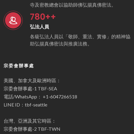
寺及密教總會以協助師佛弘揚真佛密法。
780
++
弘法人員
各級弘法人員以「敬師、重法、實修」的精神協
助弘揚真佛密法與推廣法務。
宗委會辦事處
美國、加拿大及歐洲時區：
宗委會辦事處-1 TBF-SEA
電話/WhatsApp： +1-6047266518
LINE ID：tbf-seattle
台灣、亞洲及其它時區：
宗委會辦事處-2 TBF-TWN