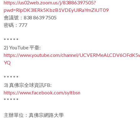
https://us02web.zoom.us/j/83886397505?
pwd=RlpDK3lERk5KbzB1VDEyUlRaYmZiUT09
會議號：838 8639 7505
密碼：777
* * * * *
2) YouTube 平臺:
https://www.youtube.com/channel/UCVERMeALCDV6OFdK5
YQ
* * * * *
3) 真佛宗全球資訊FB:
https://www.facebook.com/syltbsn
* * * * *
主辦單位：真佛宗網路大學