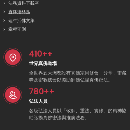
法務資料下載區
直播連結區
蓮生活佛文集
章程守則
410
++
世界真佛道場
全世界五大洲都設有真佛宗同修會，分堂，雷藏
寺及密教總會以協助師佛弘揚真佛密法。
780
++
弘法人員
各級弘法人員以「敬師、重法、實修」的精神協
助弘揚真佛密法與推廣法務。