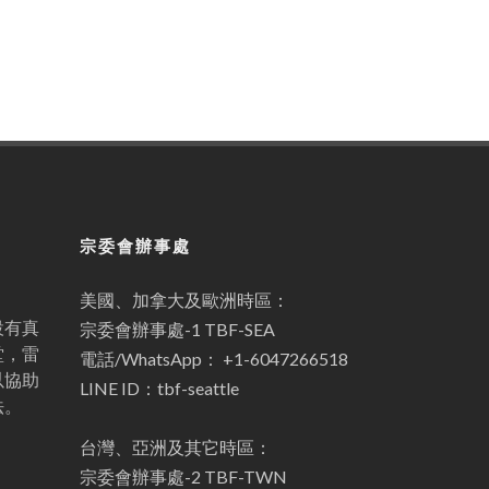
宗委會辦事處
美國、加拿大及歐洲時區：
設有真
宗委會辦事處-1 TBF-SEA
堂，雷
電話/WhatsApp： +1-6047266518
以協助
LINE ID：tbf-seattle
法。
台灣、亞洲及其它時區：
宗委會辦事處-2 TBF-TWN