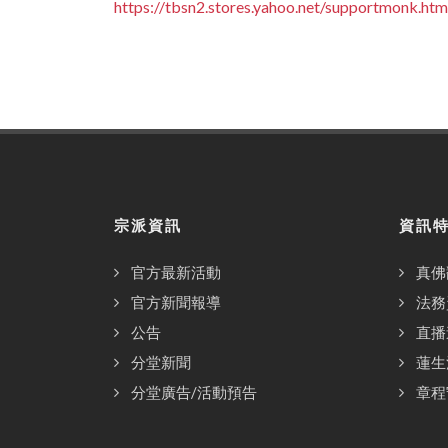
https://tbsn2.stores.yahoo.net/supportmonk.htm
宗派資訊
資訊
官方最新活動
真佛
官方新聞報導
法務
公告
直播
分堂新聞
蓮生
分堂廣告/活動預告
章程