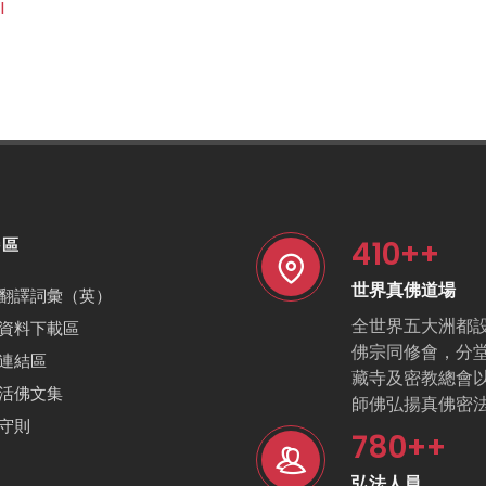
l
410
++
特區
世界真佛道場
翻譯詞彙（英）
全世界五大洲都
資料下載區
佛宗同修會，分
連結區
藏寺及密教總會
活佛文集
師佛弘揚真佛密
守則
780
++
弘法人員