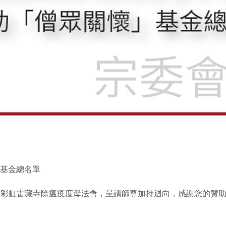
」基金總名單
9日彩虹雷藏寺除瘟疫度母法會，呈請師尊加持迴向，感謝您的贊