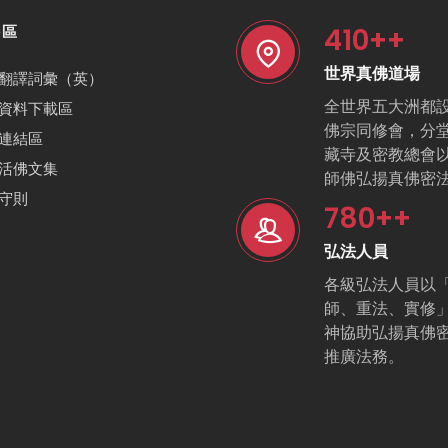
410
++
特區
世界真佛道場
翻譯詞彙（英）
全世界五大洲都
資料下載區
佛宗同修會，分
連結區
藏寺及密教總會
活佛文集
師佛弘揚真佛密
守則
780
++
弘法人員
各級弘法人員以
師、重法、實修
神協助弘揚真佛
推廣法務。