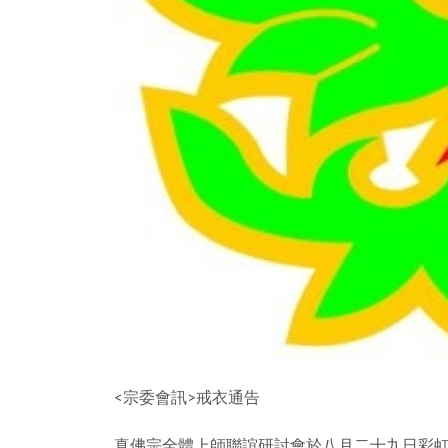
<宗委會訊>戒衣通告
真佛宗全體上師聯誼研討會於八月二十九日彩