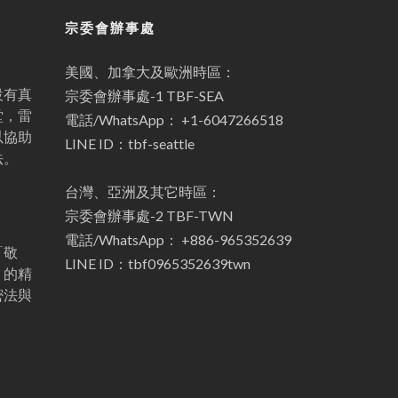
宗委會辦事處
美國、加拿大及歐洲時區：
設有真
宗委會辦事處-1 TBF-SEA
堂，雷
電話/WhatsApp： +1-6047266518
以協助
LINE ID：tbf-seattle
法。
台灣、亞洲及其它時區：
宗委會辦事處-2 TBF-TWN
電話/WhatsApp： +886-965352639
「敬
LINE ID：tbf0965352639twn
」的精
密法與