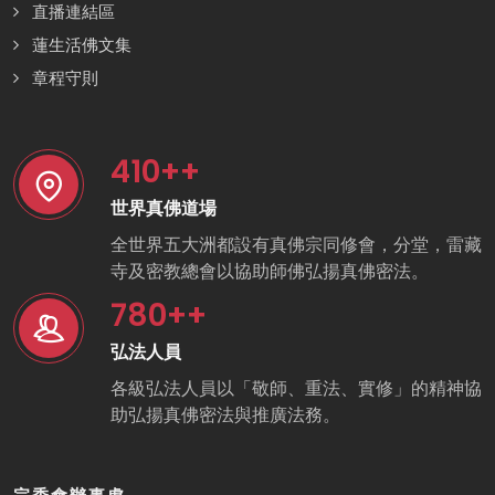
直播連結區
蓮生活佛文集
章程守則
410
++
世界真佛道場
全世界五大洲都設有真佛宗同修會，分堂，雷藏
寺及密教總會以協助師佛弘揚真佛密法。
780
++
弘法人員
各級弘法人員以「敬師、重法、實修」的精神協
助弘揚真佛密法與推廣法務。