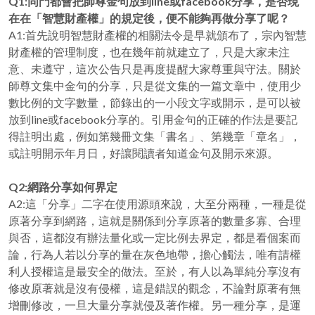
Q1:同門都會把師尊金句放到line或facebook分享，是否現
在在「智慧財產權」的規定後，便不能夠再做分享了呢？
A1:首先說明智慧財產權的相關法令是早就頒布了，宗內智慧
財產權的管理制度，也在幾年前就建立了，只是大家未注
意、未遵守，這次公告只是再度提醒大家尊重與守法。關於
師尊文集中金句的分享，只是從文集的一篇文章中，使用少
數比例的文字數量，節錄出的一小段文字或開示，是可以被
放到line或facebook分享的。引用金句的正確的作法是要記
得註明出處，例如第幾冊文集「書名」、第幾章「章名」，
或註明開示年月日，好讓閱讀者知道金句及開示來源。
Q2:網路分享如何界定
A2:這「分享」二字在使用源頭來說，大至分兩種，一種是從
原著分享到網路，這就是關係到分享原著的數量多寡、合理
與否，這都沒有辦法量化或一定比例去界定，都是看個案而
論，行為人若以分享的量在灰色地帶，擔心觸法，唯有請權
利人授權這是最安全的做法。至於，有人以為單純分享沒有
修改原著就是沒有侵權，這是錯誤的觀念，不論對原著有無
增刪修改，一旦大量分享就侵及著作權。另一種分享，是運