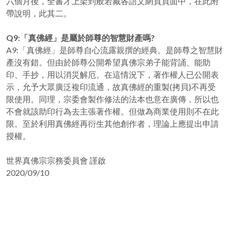
六個月後，全書才上架到般若藏各語文網頁頁面中，在此附
帶說明，此其二。
Q9:「真佛經」是屬於師尊的智慧財產嗎?
A9:「真佛經」是師尊自心流露親撰的經典。是師尊之智慧財
產沒有錯。但由於師尊公開希望真佛宗弟子能背誦、能助
印、手抄，用以消災解厄。在這情況下，著作權人已公開表
示，允予大眾廣泛複印流通，故真佛經的重製(拷貝)不再受
限使用。同理，宗委會製作修法的法本也意在廣傳，所以也
不會就該助印行為去主張著作權。但做為商業使用則不在此
限。至於利用真佛經再衍生其他創作者，理論上應提出申請
授權。
世界真佛宗宗務委員會 謹啟
2020/09/10