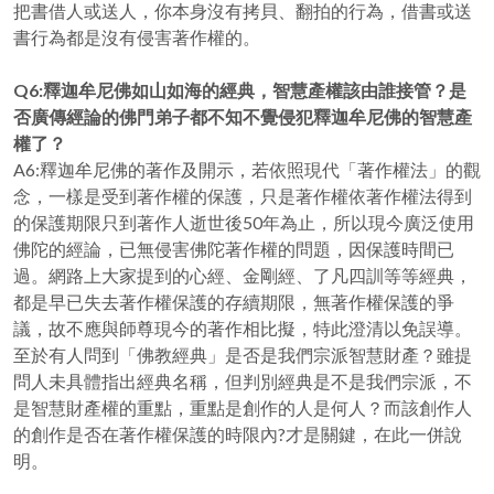
把書借人或送人，你本身沒有拷貝、翻拍的行為，借書或送
書行為都是沒有侵害著作權的。
Q6:釋迦牟尼佛如山如海的經典，智慧產權該由誰接管？是
否廣傳經論的佛門弟子都不知不覺侵犯釋迦牟尼佛的智慧產
權了？
A6:釋迦牟尼佛的著作及開示，若依照現代「著作權法」的觀
念，一樣是受到著作權的保護，只是著作權依著作權法得到
的保護期限只到著作人逝世後50年為止，所以現今廣泛使用
佛陀的經論，已無侵害佛陀著作權的問題，因保護時間已
過。網路上大家提到的心經、金剛經、了凡四訓等等經典，
都是早已失去著作權保護的存續期限，無著作權保護的爭
議，故不應與師尊現今的著作相比擬，特此澄清以免誤導。
至於有人問到「佛教經典」是否是我們宗派智慧財產？雖提
問人未具體指出經典名稱，但判別經典是不是我們宗派，不
是智慧財產權的重點，重點是創作的人是何人？而該創作人
的創作是否在著作權保護的時限內?才是關鍵，在此一併說
明。