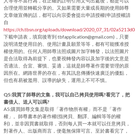
人等等不當行為，在正確的註明引用文句出處後，都是可以
合理使用並轉載分享的。又如果需要大量或長期的使用師尊
文章做宣傳的話，都可以向宗委會提出申請授權(申請授權請
自
https://ch.tbsn.org/uploads/download/2020_07_31/02a5213
下載申請表，填寫後寄到
tbfapplication@gmail.com
)，只要
說明清楚使用目的、使用計畫及願景等等，都有可能獲准授
權使用的。任何人用師尊法照或圖片加字轉發，以法照圖片
是合法取得為前提下，也要視轉發內容以及加字後的文意是
否適法、合宜、審慎、妥適，這就是師尊著作需要管理的原
因所在。網路世界的存在，有其訊息傳播快速廣泛的優點，
但也有易被濫用、誤導的缺失，運用上不可不慎。
Q5:我買了師尊的文集，我可以自己拷貝使用嗎?看完了，把
書借人、送人可以嗎?
A5:購買師尊文集是取得「著作物所有權」而不是「著作
權」。師尊書本的著作權(指拷貝、翻譯、編輯等等的權
利)，並非因買書就取得，否則每人買一本就可以任意拷貝，
對著作人、出版商而言，便毫無保障可言。至於書看完了，