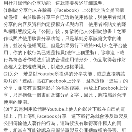
用社群媒體的分享功能，這就需要後述詳細說明。
(1)關於分享他人在臉書（Facebook）上公開之貼文是否構
成侵權，由於臉書分享平台已透過使用條款，與使用者就其
分享的內容及資料約定授權方式與內容，使用者將貼文的隱
私權狀態設定為「公開」後，如欲將他人公開於臉書上之著
作或照片使用臉書分享功能，只是單純分享該篇文章的連
結，並沒有侵權問題。但是如果另行下載於FB以外之平台使
用，你的下載行為已經是拷貝(法律上稱重製)，除非這下載
行為符合著作權法所說的合理使用情形外，仍宜取得著作財
產權人之授權或同意，以避免侵權爭議。
(2)另外，若是以Youtube所提供的分享功能，或是直接將該
影片的「連結」貼在Facebook上分享，因為這種「連結」的
分享，並沒有實際將影片的檔案複製、再放上Facebook上分
享，只是摘錄一個畫面及部分的文字，因此，應該屬於合理
使用的範圍。
(3)但若是利用軟體將Youtube上他人的影片下載在自己的電
腦上，再上傳到Facebook分享，這下載行為就會涉及重製及
公開傳輸他人著作的行為，這時候沒有取得著作權人的同
意，相當有可能被認為是屬於重製及公開傳輸權的侵害。所