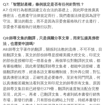
Q7:「智慧財產權」條例規定是否有任何針對性？
A7: 任何行為都應該建立在合法的基礎上，因此即使推廣真
佛密法，也應遵守法律規定而行，我們遵循法律是因為謹守
守法、重法的觀念，而不是因為宗委會嚴格執行才去遵行，
宗委會不嚴格執行就敷衍以對。
Q8:師尊文集的翻譯，只是偶爾分享文章，用來弘揚真佛密
法，也需要申請嗎?
A8:師尊文字著作的翻譯，關係到法教的流傳，不可不慎，目
前翻譯文集，英文的部份師尊是授權美國大燈文化，印尼文
的部份是授權印尼一燈基金會，兩個單位對翻譯的文稿，都
有審核機制，因此希望翻譯師尊文集者，都能申請授權，遵
循翻譯的程序，經過各語文審核機制後，對外再公開，對弘
揚真佛密法來說，正確性是必要條件。至於有同門問及，何
以真佛般若藏無法看到英文和印尼文的師尊所有文集。原因
是師尊文集目前已經發行279冊，翻譯的速度無法配合完整
呈現，此其一。再者，已翻譯文集，考慮到紙本書發行銷售
市場，新發行的書，只有部份在網站上刊登，待紙本書發行