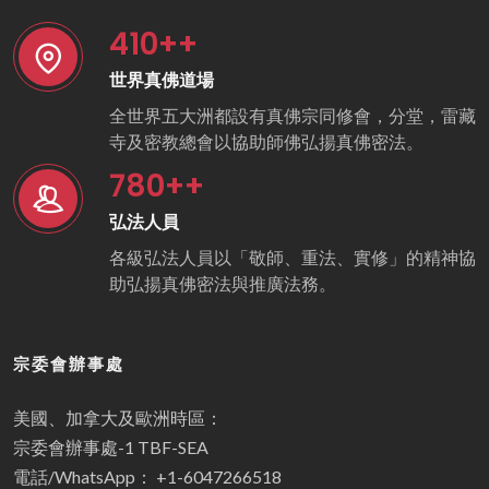
410
++
世界真佛道場
全世界五大洲都設有真佛宗同修會，分堂，雷藏
寺及密教總會以協助師佛弘揚真佛密法。
780
++
弘法人員
各級弘法人員以「敬師、重法、實修」的精神協
助弘揚真佛密法與推廣法務。
宗委會辦事處
美國、加拿大及歐洲時區：
宗委會辦事處-1 TBF-SEA
電話/WhatsApp： +1-6047266518