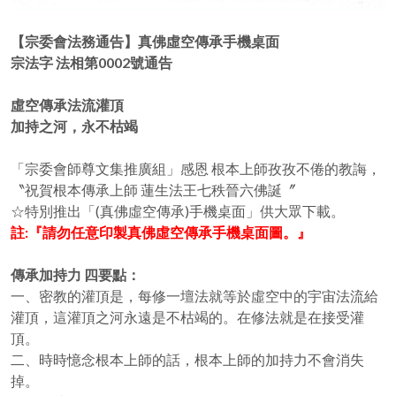
【宗委會法務通告】真佛虛空傳承手機桌面
宗法字 法相第0002號通告
虛空傳承法流灌頂
加持之河，永不枯竭
「宗委會師尊文集推廣組」感恩 根本上師孜孜不倦的教誨，
〝祝賀根本傳承上師 蓮生法王七秩晉六佛誕〞
☆特別推出「(真佛虛空傳承)手機桌面」供大眾下載。
註:『請勿任意印製真佛虛空傳承手機桌面圖。』
傳承加持力 四要點：
一、密教的灌頂是，每修一壇法就等於虛空中的宇宙法流給
灌頂，這灌頂之河永遠是不枯竭的。在修法就是在接受灌
頂。
二、時時憶念根本上師的話，根本上師的加持力不會消失
掉。