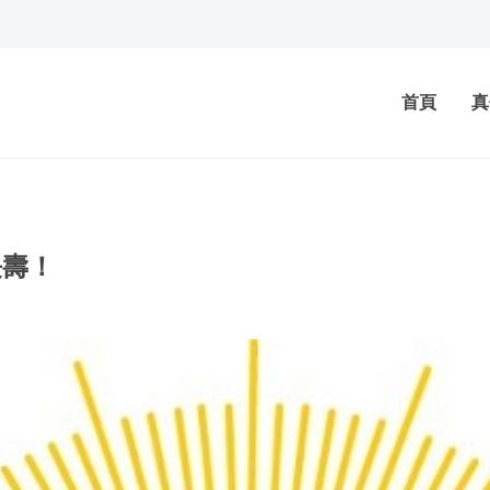
首頁
真
長壽！