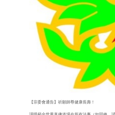
【宗委會通告】祈願師尊健康長壽！
謹呼籲全世界真佛道場在所有法事（如同修、誦