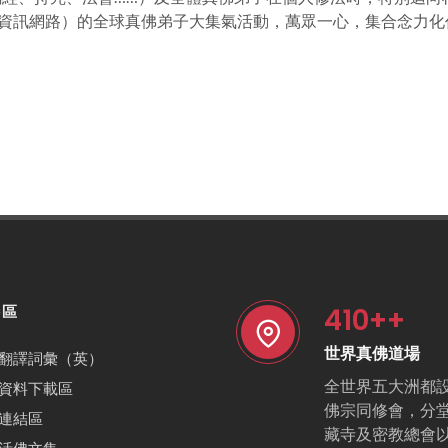
佛資訊網路）的全球真佛弟子大集氣活動，萬眾一心，集合念力
410
++
特區
世界真佛道場
翻譯詞彙（英）
全世界五大洲都
資料下載區
佛宗同修會，分
連結區
藏寺及密教總會