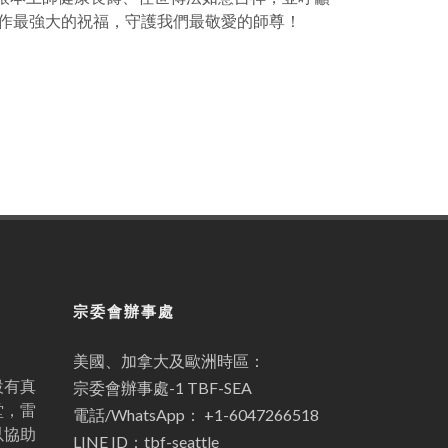
化作最強大的祝福，守護我們最敬愛的師尊！
宗委會辦事處
美國、加拿大及歐洲時區：
設有真
宗委會辦事處-1 TBF-SEA
堂，雷
電話/WhatsApp： +1-6047266518
以協助
LINE ID：tbf-seattle