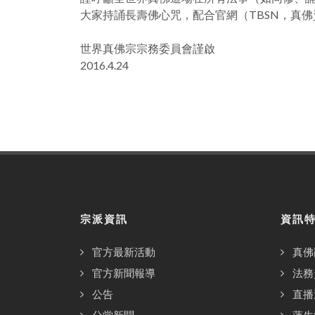
大家持誦長壽佛心咒，配合官網（TBSN，真
世界真佛宗宗務委員會謹啟
2016.4.24
宗派資訊
資訊
官方最新活動
真佛
官方新聞報導
法務
公告
直播