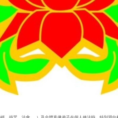
經、持咒、法會……）及全體真佛弟子在個人修法時，特別迴向