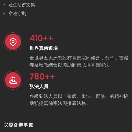
蓮生活佛文集
章程守則
410
++
世界真佛道場
全世界五大洲都設有真佛宗同修會，分堂，雷藏
寺及密教總會以協助師佛弘揚真佛密法。
780
++
弘法人員
各級弘法人員以「敬師、重法、實修」的精神協
助弘揚真佛密法與推廣法務。
宗委會辦事處