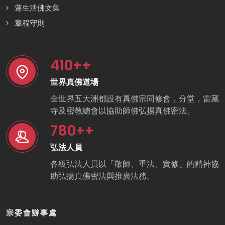
蓮生活佛文集
章程守則
410
++
世界真佛道場
全世界五大洲都設有真佛宗同修會，分堂，雷藏
寺及密教總會以協助師佛弘揚真佛密法。
780
++
弘法人員
各級弘法人員以「敬師、重法、實修」的精神協
助弘揚真佛密法與推廣法務。
宗委會辦事處