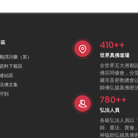
410
++
特區
世界真佛道場
翻譯詞彙（英）
全世界五大洲都
資料下載區
佛宗同修會，分
連結區
藏寺及密教總會
活佛文集
師佛弘揚真佛密
守則
780
++
弘法人員
各級弘法人員以
師、重法、實修
神協助弘揚真佛