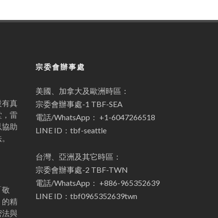
宗委會辦事處
美國、加拿大及歐洲時區：
設有真
宗委會辦事處-1 TBF-SEA
堂，雷
電話/WhatsApp： +1-6047266518
以協助
LINE ID：tbf-seattle
法。
台灣、亞洲及其它時區：
宗委會辦事處-2 TBF-TWN
電話/WhatsApp： +886-965352639
「敬
LINE ID：tbf0965352639twn
」的精
密法與