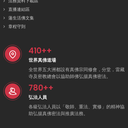
法務資料下載區
直播連結區
蓮生活佛文集
章程守則
410
++
世界真佛道場
全世界五大洲都設有真佛宗同修會，分堂，雷藏
寺及密教總會以協助師佛弘揚真佛密法。
780
++
弘法人員
各級弘法人員以「敬師、重法、實修」的精神協
助弘揚真佛密法與推廣法務。