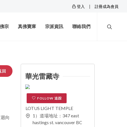
|
登入
註冊成為會員
佛宗
真佛寶庫
宗派資訊
聯絡我們
返回
華光雷藏寺
FOLLOW 追踪
LOTUS LIGHT TEMPLE
1）道場地址：347 east
，迴向
hastings st. vancouver BC