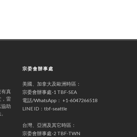
宗委會辦事處
美國、加拿大及歐洲時區：
設有真
宗委會辦事處-1 TBF-SEA
堂，雷
電話/WhatsApp： +1-6047266518
以協助
LINE ID：tbf-seattle
法。
台灣、亞洲及其它時區：
宗委會辦事處-2 TBF-TWN