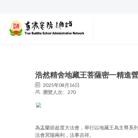
浩然精舍地藏王菩薩密一精進
2025年08月16日
瀏覽人次: 270
為盂蘭節超度大法會，舉行以地藏王為主尊系
法會冥陽兩利，法事吉祥。