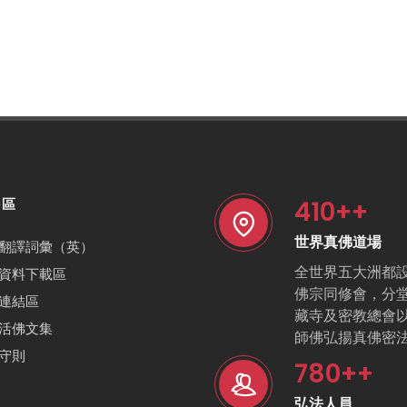
410
++
特區
世界真佛道場
翻譯詞彙（英）
全世界五大洲都
資料下載區
佛宗同修會，分
連結區
藏寺及密教總會
活佛文集
師佛弘揚真佛密
守則
780
++
弘法人員