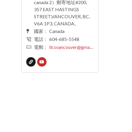
canada 2）郵寄地址#200,
357 EAST HASTINGS
STREET,VANCOUVER, BC,
V6A 1P3, CANADA。
國家
:
Canada
電話
:
604-685-5548
電郵
:
llcsvancouver@gmail.com