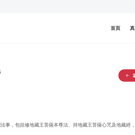
首頁
真
營
列法事，包括修地藏王菩薩本尊法、持地藏王菩薩心咒及地藏經