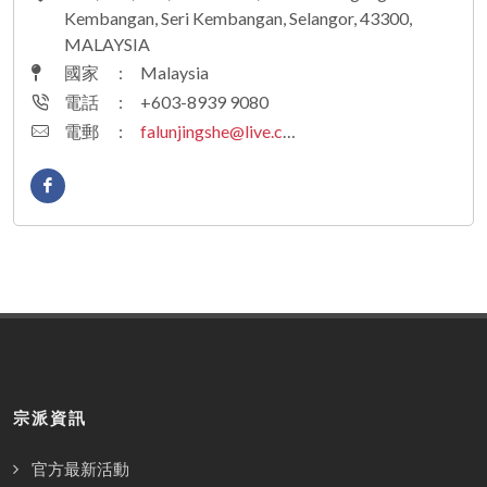
Kembangan, Seri Kembangan, Selangor, 43300,
MALAYSIA
國家
:
Malaysia
電話
:
+603-8939 9080
電郵
:
falunjingshe@live.com
宗派資訊
官方最新活動