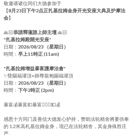
敬邀请诸位同们大德参加于
【
8月23日下午2点正扎基拉姆金身开光安座大典及护摩法
会
】
🙏🏻
恭請釋蓮誰上師主壇
🙏🏻
*扎基拉姆殿開光安座*
日期：
2026/08/23 （星期日）
時間：
早上11時正 (11am)
*扎基拉姆增益暴富護摩法會*
✨曁賜福灌頂+師尊龍袍賜福灌頂
日期：
2026/08/23 （星期日）
時間：
下午2時正 (2pm)
暴富💰暴富💵暴富🪎🪎🪎💵💰
感恩十方同门及善信大德发心护持，赞助法轮精舍將要供奉
的 1.2米高札基拉姆金身，现已在法轮精舍，其金身殊胜庄
严。