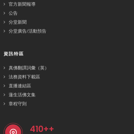
官方新聞報導
公告
分堂新聞
分堂廣告/活動預告
資訊特區
真佛翻譯詞彙（英）
法務資料下載區
直播連結區
蓮生活佛文集
章程守則
410
++