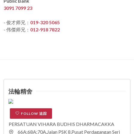
Public Bank
3091 7099 23
- 俊才师兄：
019-320 5065
- 伟傑师兄：
012-918 7822
法輪精舍
FOLLOW 追踪
PERSATUAN VIHARA BUDHIS DHARMACAKKA
66A;68A;70A,Jalan PSK 8,Pusat Perdagangan Seri