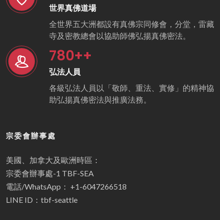
世界真佛道場
全世界五大洲都設有真佛宗同修會，分堂，雷藏
寺及密教總會以協助師佛弘揚真佛密法。
780
++
弘法人員
各級弘法人員以「敬師、重法、實修」的精神協
助弘揚真佛密法與推廣法務。
宗委會辦事處
美國、加拿大及歐洲時區：
宗委會辦事處-1 TBF-SEA
電話/WhatsApp： +1-6047266518
LINE ID：tbf-seattle