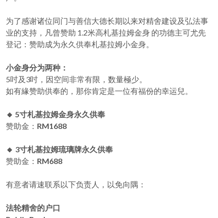
为了感谢诸位同门与善信大德长期以来对精舍建设及弘法事
业的支持，凡曾赞助 1.2米高札基拉姆金身 的功德主可尤先
登记：赞助成为永久供奉札基拉姆小金身。
小金身分为两种：
5吋及3吋，因空间非常有限，数量極少。
如有緣赞助供奉的，那你肯定是一位有福份的幸运兒。
🔸 5寸札基拉姆金身永久供奉
赞助金：
RM1688
🔸 3寸札基拉姆琉璃牌永久供奉
赞助金：
RM688
有意者请速联系以下负责人，以免向隅：
法轮精舍的户口