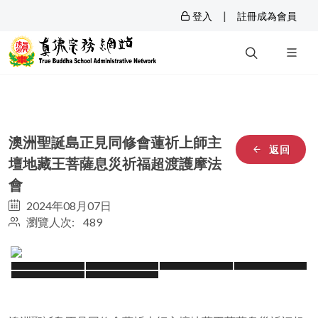
|
登入
註冊成為會員
澳洲聖誕島正見同修會蓮祈上師主
返回
壇地藏王菩薩息災祈福超渡護摩法
會
2024年08月07日
瀏覽人次: 489