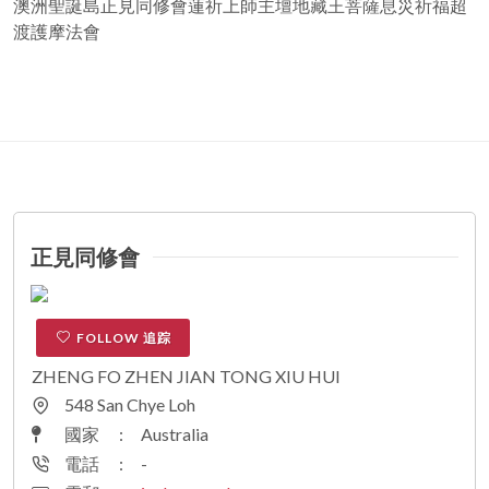
澳洲聖誕島正見同修會蓮祈上師主壇地藏王菩薩息災祈福超
渡護摩法會
正見同修會
FOLLOW 追踪
ZHENG FO ZHEN JIAN TONG XIU HUI
548 San Chye Loh
國家
:
Australia
電話
:
-