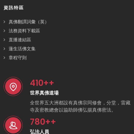
資訊特區
真佛翻譯詞彙（英）
法務資料下載區
直播連結區
蓮生活佛文集
章程守則
410
++
世界真佛道場
全世界五大洲都設有真佛宗同修會，分堂，雷藏
寺及密教總會以協助師佛弘揚真佛密法。
780
++
弘法人員