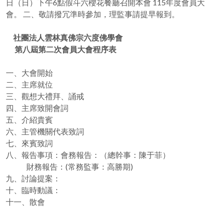
日（日）下午6點假斗六櫻花餐廳召開本會 115年度會員大
會。 二、敬請撥冗準時參加，理監事請提早報到。
社團法人雲林真佛宗六度佛學會
第八屆第二次會員大會程序表
一、大會開始
二、主席就位
三、觀想大禮拜、誦戒
四、主席致開會詞
五、介紹貴賓
六、主管機關代表致詞
七、來賓致詞
八、報告事項：會務報告：（總幹事：陳于菲）
財務報告：(常務監事：高勝期)
九、討論提案：
十、臨時動議：
十一、散會