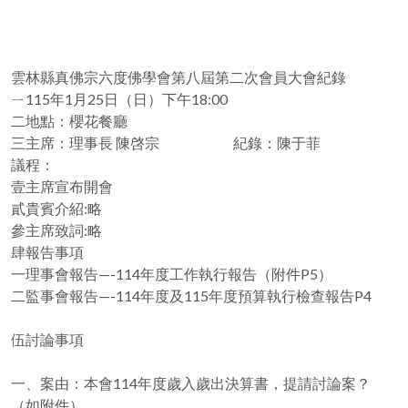
雲林縣真佛宗六度佛學會第八屆第二次會員大會紀錄
ㄧ115年1月25日（日）下午18:00
二地點：櫻花餐廳
三主席：理事長 陳啓宗 紀錄：陳于菲
議程：
壹主席宣布開會
貳貴賓介紹:略
參主席致詞:略
肆報告事項
一理事會報告—-114年度工作執行報告（附件P5）
二監事會報告—-114年度及115年度預算執行檢查報告P4
伍討論事項
一、案由：本會114年度歲入歲出決算書，提請討論案？
（如附件）。