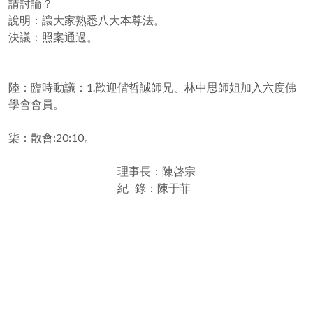
請討論？
說明：讓大家熟悉八大本尊法。
決議：照案通過。
陸：臨時動議：1.歡迎偕哲誠師兄、林中思師姐加入六度佛
學會會員。
柒：散會:20:10。
理事長：陳啓宗
紀 錄：陳于菲