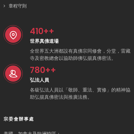
章程守則
410
++
世界真佛道場
全世界五大洲都設有真佛宗同修會，分堂，雷藏
寺及密教總會以協助師佛弘揚真佛密法。
780
++
弘法人員
各級弘法人員以「敬師、重法、實修」的精神協
助弘揚真佛密法與推廣法務。
宗委會辦事處
美國、加拿大及歐洲時區：