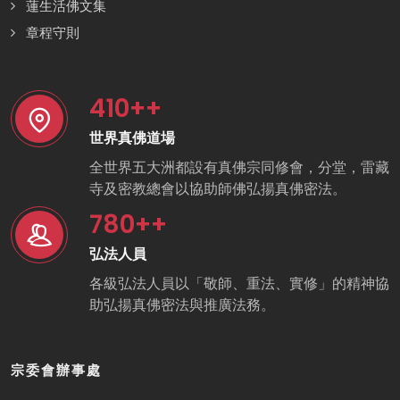
蓮生活佛文集
章程守則
410
++
世界真佛道場
全世界五大洲都設有真佛宗同修會，分堂，雷藏
寺及密教總會以協助師佛弘揚真佛密法。
780
++
弘法人員
各級弘法人員以「敬師、重法、實修」的精神協
助弘揚真佛密法與推廣法務。
宗委會辦事處