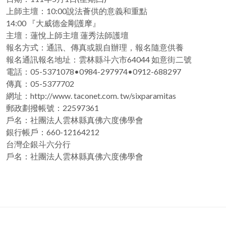
上師主壇：10:00說法薈供的意義和重點
14:00 『大威德金剛護摩』
主壇：蓮悅上師主壇 蓮秀法師護壇
報名方式：通訊、傳真或親自辦理，報名隨意供養
報名通訊報名地址：雲林縣斗六市64044 如意街二號
電話：05-5371078•0984-297974•0912-688297
傳真：05-5377702
網址：http://www. taconet.com. tw/sixparamitas
郵政劃撥帳號：22597361
戶名：社團法人雲林縣真佛六度佛學會
銀行帳戶：660-12164212
台灣企銀斗六分行
戶名：社團法人雲林縣真佛六度佛學會