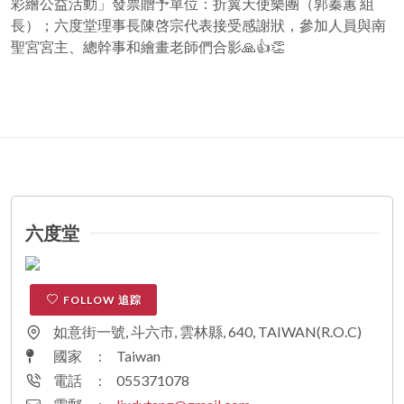
彩繪公益活動」發票贈予單位：折翼天使樂團（郭蓁蕙 組
長）；六度堂理事長陳啓宗代表接受感謝狀，參加人員與南
聖宮宮主、總幹事和繪畫老師們合影🙏👍👏
六度堂
FOLLOW 追踪
如意街一號, 斗六市, 雲林縣, 640, TAIWAN(R.O.C)
國家
:
Taiwan
電話
:
055371078