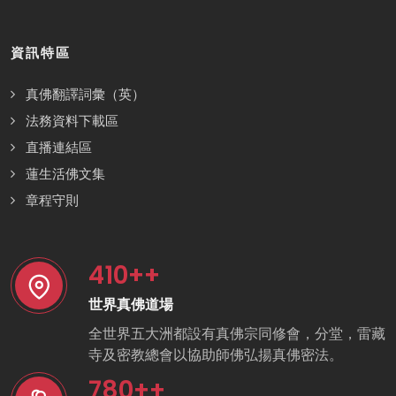
資訊特區
真佛翻譯詞彙（英）
法務資料下載區
直播連結區
蓮生活佛文集
章程守則
410
++
世界真佛道場
全世界五大洲都設有真佛宗同修會，分堂，雷藏
寺及密教總會以協助師佛弘揚真佛密法。
780
++