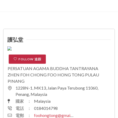
護弘堂
FOLLOW 追踪
PERSATUAN AGAMA BUDDHA TANTRAYANA
ZHEN FOH CHONG FOO HONG TONG PULAU
PINANG
1228N-1, MK13, Jalan Paya Terubong 11060,
Penang, Malaysia
國家
:
Malaysia
電話
:
0184014798
電郵
:
foohongtong@gmail.com