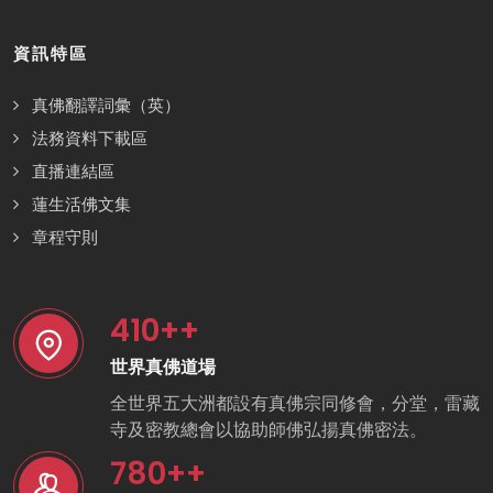
資訊特區
真佛翻譯詞彙（英）
法務資料下載區
直播連結區
蓮生活佛文集
章程守則
410
++
世界真佛道場
全世界五大洲都設有真佛宗同修會，分堂，雷藏
寺及密教總會以協助師佛弘揚真佛密法。
780
++