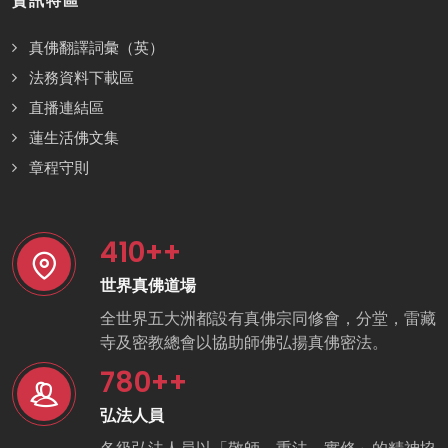
資訊特區
真佛翻譯詞彙（英）
法務資料下載區
直播連結區
蓮生活佛文集
章程守則
410
++
世界真佛道場
全世界五大洲都設有真佛宗同修會，分堂，雷藏
寺及密教總會以協助師佛弘揚真佛密法。
780
++
弘法人員
各級弘法人員以「敬師、重法、實修」的精神協