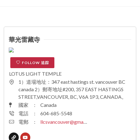
華光雷藏寺
FOLLOW 追踪
LOTUS LIGHT TEMPLE
1）道場地址：347 east hastings st. vancouver BC
canada 2）郵寄地址#200, 357 EAST HASTINGS
STREET,VANCOUVER, BC, V6A 1P3, CANADA。
國家
:
Canada
電話
:
604-685-5548
電郵
:
llcsvancouver@gmail.com