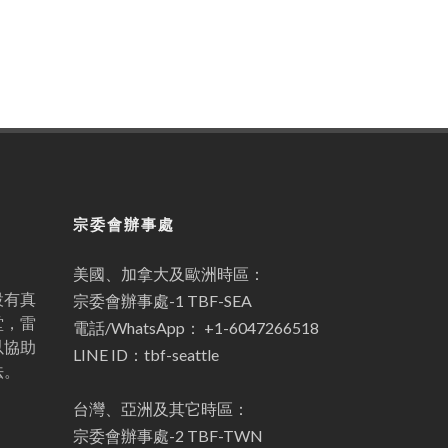
宗委會辦事處
美國、加拿大及歐洲時區：
設有真
宗委會辦事處-1 TBF-SEA
堂，雷
電話/WhatsApp： +1-6047266518
以協助
LINE ID：tbf-seattle
法。
台灣、亞洲及其它時區：
宗委會辦事處-2 TBF-TWN