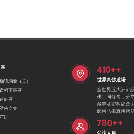
410
++
特區
世界真佛道場
翻譯詞彙（英）
全世界五大洲都
資料下載區
佛宗同修會，分
連結區
藏寺及密教總會
活佛文集
師佛弘揚真佛密
守則
780
++
弘法人員