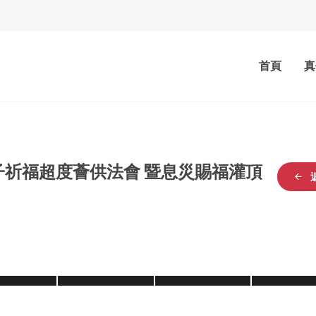
首頁
真
子祈福超度薈供法會 暨息災賜福灌頂