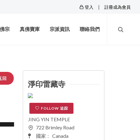
|
登入
註冊成為會員
佛宗
真佛寶庫
宗派資訊
聯絡我們
返回
淨印雷藏寺
FOLLOW 追踪
JING YIN TEMPLE
722 Brimley Road
國家
:
Canada