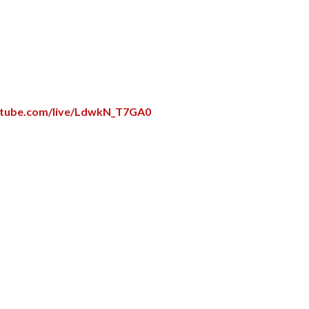
utube.com/live/LdwkN_T7GA0