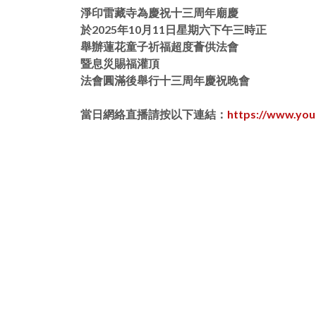
淨印雷藏寺為慶祝十三周年廟慶
於2025年10月11日星期六下午三時正
舉辦蓮花童子祈福超度薈供法會
暨息災賜福灌頂
法會圓滿後舉行十三周年慶祝晚會
當日網絡直播請按以下連結：
https://www.yo