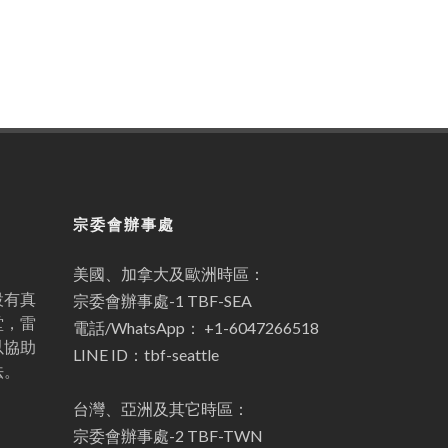
宗委會辦事處
美國、加拿大及歐洲時區：
設有真
宗委會辦事處-1 TBF-SEA
堂，雷
電話/WhatsApp： +1-6047266518
以協助
LINE ID：tbf-seattle
法。
台灣、亞洲及其它時區：
宗委會辦事處-2 TBF-TWN