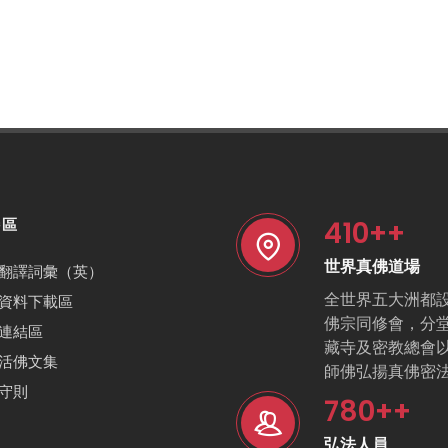
410
++
特區
世界真佛道場
翻譯詞彙（英）
全世界五大洲都
資料下載區
佛宗同修會，分
連結區
藏寺及密教總會
活佛文集
師佛弘揚真佛密
守則
780
++
弘法人員