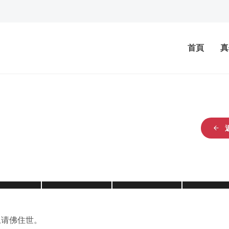
首頁
真
上请佛住世。