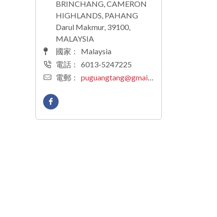
BRINCHANG, CAMERON
HIGHLANDS, PAHANG
Darul Makmur, 39100,
MALAYSIA
國家
:
Malaysia
電話
:
6013-5247225
電郵
:
puguangtang@gmail.com