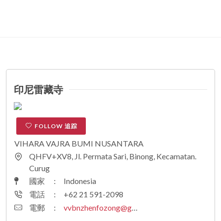
印尼雷藏寺
FOLLOW 追踪
VIHARA VAJRA BUMI NUSANTARA
QHFV+XV8, Jl. Permata Sari, Binong, Kecamatan.
Curug
國家
:
Indonesia
電話
:
+62 21 591-2098
電郵
:
vvbnzhenfozong@gmail.com