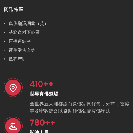
資訊特區
真佛翻譯詞彙（英）
法務資料下載區
直播連結區
蓮生活佛文集
章程守則
410
++
世界真佛道場
全世界五大洲都設有真佛宗同修會，分堂，雷藏
寺及密教總會以協助師佛弘揚真佛密法。
780
++
弘法人員