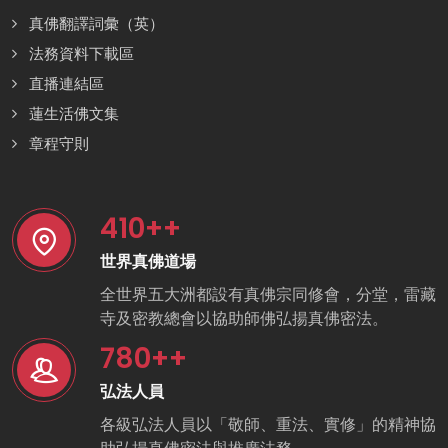
真佛翻譯詞彙（英）
法務資料下載區
直播連結區
蓮生活佛文集
章程守則
410
++
世界真佛道場
全世界五大洲都設有真佛宗同修會，分堂，雷藏
寺及密教總會以協助師佛弘揚真佛密法。
780
++
弘法人員
各級弘法人員以「敬師、重法、實修」的精神協
助弘揚真佛密法與推廣法務。