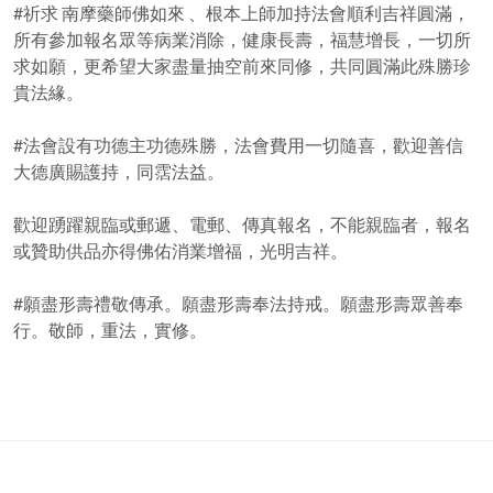
#祈求 南摩藥師佛如來 、根本上師加持法會順利吉祥圓滿，
所有參加報名眾等病業消除，健康長壽，福慧增長，一切所
求如願，更希望大家盡量抽空前來同修，共同圓滿此殊勝珍
貴法緣。
#法會設有功德主功德殊勝，法會費用一切隨喜，歡迎善信
大德廣賜護持，同霑法益。
歡迎踴躍親臨或郵遞、電郵、傳真報名，不能親臨者，報名
或贊助供品亦得佛佑消業增福，光明吉祥。
#願盡形壽禮敬傳承。願盡形壽奉法持戒。願盡形壽眾善奉
行。敬師，重法，實修。