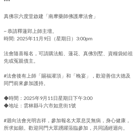
***
真佛宗六度堂啟建「南摩藥師佛護摩法會」
~ 恭請釋蓮郢上師主壇。
時間: 2025年11月9日（星期日）3:00pm
法會隨喜報名，可請購法船、蓮花、真佛別墅、資糧袋給祖
先或冤親債主。
#法會後有上師「賜福灌頂」和「晚宴」，歡迎善信大德及
同門前來參加護持。
◆時間：2025年9月11日星期日下午3:00
◆地址：雲林縣斗六市如意街1號
#迴向法會光明吉祥，參加報名大眾息災無病，身心健康，
所求如願。歡迎同門大眾踴躍蒞臨參加，共同誦經迴向。