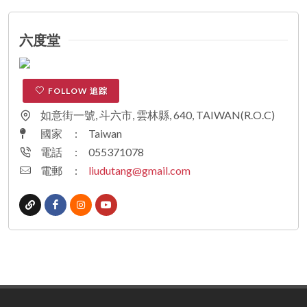
六度堂
FOLLOW 追踪
如意街一號, 斗六市, 雲林縣, 640, TAIWAN(R.O.C)
國家
:
Taiwan
電話
:
055371078
電郵
:
liudutang@gmail.com