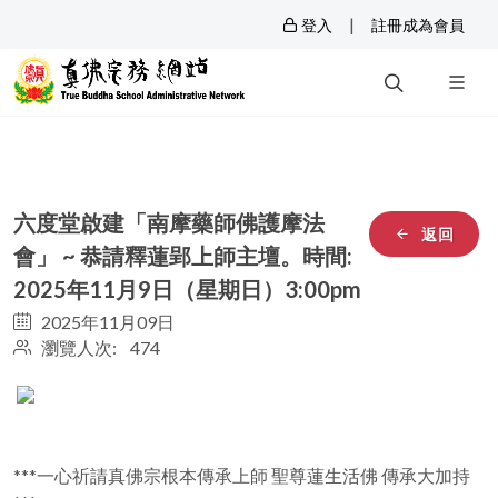
|
登入
註冊成為會員
六度堂啟建「南摩藥師佛護摩法
返回
會」 ~ 恭請釋蓮郢上師主壇。時間:
2025年11月9日（星期日）3:00pm
2025年11月09日
瀏覽人次: 474
***一心祈請真佛宗根本傳承上師 聖尊蓮生活佛 傳承大加持